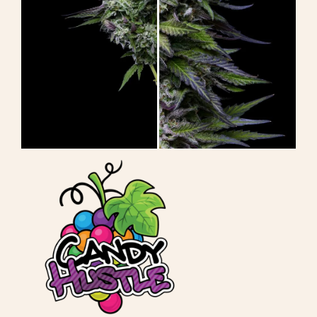
Aprenda
Pulse
Acerca de
Caza de fenotipos
Preservación de la genética caribeña
Póngase en contacto con
Tienda