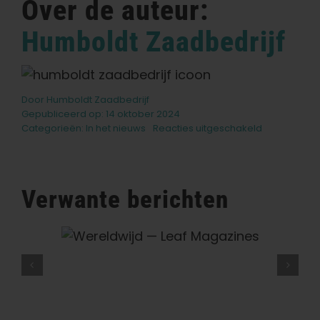
Over de auteur:
Humboldt Zaadbedrijf
Door
Humboldt Zaadbedrijf
Gepubliceerd op: 14 oktober 2024
voor
Categorieën:
In het nieuws
Reacties uitgeschakeld
Cannabis
&
technologie
vandaag
Verwante berichten
Leaf
Wat Is THCV? De Waarheid Over
‘dieetwiet’, Energie En High
Worden — VICE