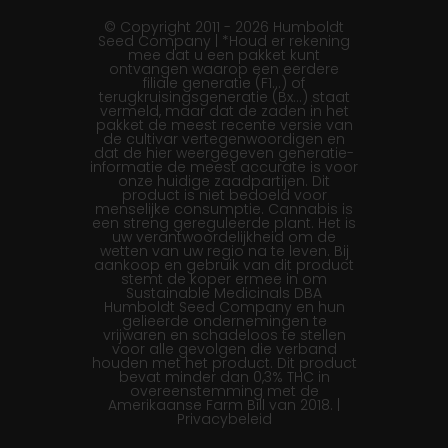
© Copyright 2011 - 2026 Humboldt
Seed Company | *Houd er rekening
mee dat u een pakket kunt
ontvangen waarop een eerdere
filiale generatie (F1…) of
terugkruisingsgeneratie (Bx…) staat
vermeld, maar dat de zaden in het
pakket de meest recente versie van
de cultivar vertegenwoordigen en
dat de hier weergegeven generatie-
informatie de meest accurate is voor
onze huidige zaadpartijen. Dit
product is niet bedoeld voor
menselijke consumptie. Cannabis is
een streng gereguleerde plant. Het is
uw verantwoordelijkheid om de
wetten van uw regio na te leven. Bij
aankoop en gebruik van dit product
stemt de koper ermee in om
Sustainable Medicinals DBA
Humboldt Seed Company en hun
gelieerde ondernemingen te
vrijwaren en schadeloos te stellen
voor alle gevolgen die verband
houden met het product. Dit product
bevat minder dan 0,3% THC in
overeenstemming met de
Amerikaanse Farm Bill van 2018. |
Privacybeleid