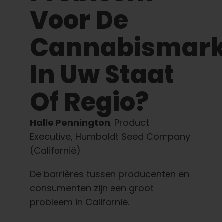
Leer
Voor De
Druk op
Cannabismark
In Uw Staat
Over
Of Regio?
Pheno jagen
Halle Pennington
, Product
Behoud van Caribische genetica
Executive, Humboldt Seed Company
(Californië)
Neem contact op met
De barrières tussen producenten en
consumenten zijn een groot
Winkel op
probleem in Californië.