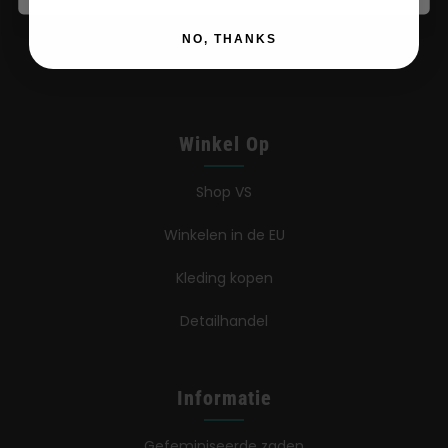
NO, THANKS
Winkel Op
Shop VS
Winkelen in de EU
Kleding kopen
Detailhandel
Informatie
Gefeminiseerde zaden