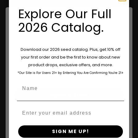
genetica, duurzame praktijken en een toewijding aan
het behoud van de beste Californische soorten.
Explore Our Full
2026 Catalog.
Are You Aged 18 Or Over?
Download our 2026 seed catalog. Plus, get 10% off
your first order and be the first to know about new
The content and products of our website is reserved for
product drops, exclusive offers, and more.
those of legal age.
Please see Terms & Conditions.
*Our Site is For Users 21+ by Entering You Are Confirming You're 21+
age_gap
I accept cookie settings and privacy policy
Name
Agree & Enter
Email
By clicking AGREE & ENTER, you confirm you are 18
years or older
SIGN ME UP!