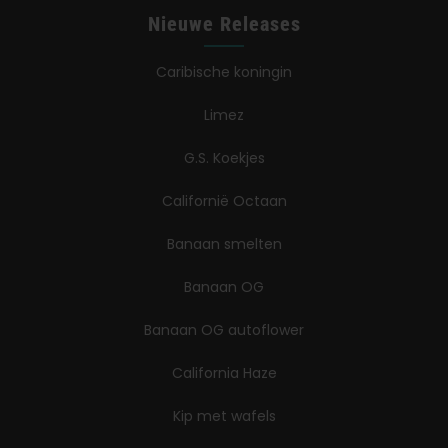
Nieuwe Releases
Caribische koningin
Limez
G.S. Koekjes
Californië Octaan
Banaan smelten
Banaan OG
Banaan OG autoflower
California Haze
Kip met wafels