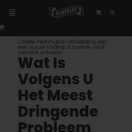
Overslaan
naar
Navigatie
inhoud
Toggelen
Marley-samenwerking
Gefeminiseerde zaden
Wat Is
Volgens U
Autoflower zaden
Het Meest
Triploïde zaden
Dringende
Tuinzaden
Probleem