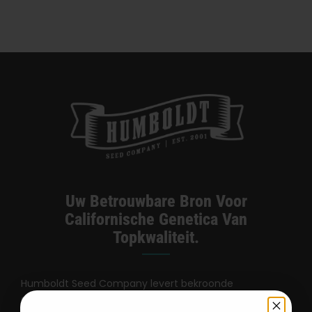
Uw Betrouwbare Bron Voor
Californische Genetica Van
Topkwaliteit.
Humboldt Seed Company levert bekroonde
cannabiszaden met een hoge opbrengst, stabiele