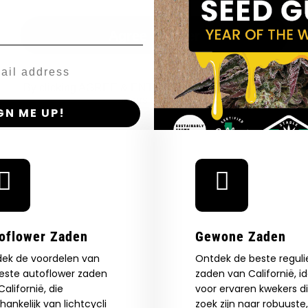
Agree & Enter
By clicking AGREE & ENTER, you confirm you are 18
years or older
GN ME UP!
O, THANKS
oflower Zaden
Gewone Zaden
ek de voordelen van
Ontdek de beste reguli
este autoflower zaden
zaden van Californië, i
alifornië, die
voor ervaren kwekers d
hankelijk van lichtcycli
zoek zijn naar robuuste,