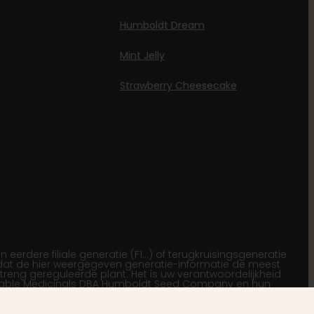
Humboldt Dream
Mint Jelly
Strawberry Cheesecake
rdere filiale generatie (F1…) of terugkruisingsgeneratie
 dat de hier weergegeven generatie-informatie de meest
treng gereguleerde plant. Het is uw verantwoordelijkheid
ainable Medicinals DBA Humboldt Seed Company en hun
product. Dit product bevat minder dan 0,3% THC in
beleid