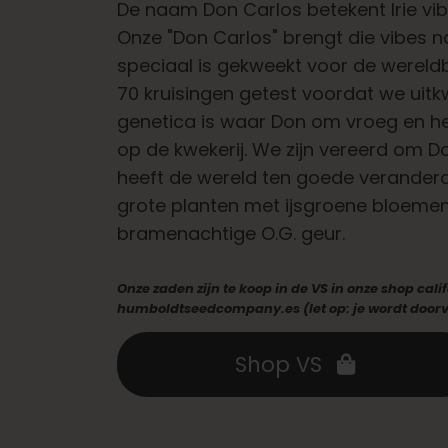
De naam Don Carlos betekent Irie vib
Onze "Don Carlos" brengt die vibes na
speciaal is gekweekt voor de were
70 kruisingen getest voordat we uitk
genetica is waar Don om vroeg en he
op de kwekerij. We zijn vereerd om Do
heeft de wereld ten goede veranderd
grote planten met ijsgroene bloemen,
bramenachtige O.G. geur.
Onze zaden zijn te koop in de VS in onze shop ca
humboldtseedcompany.es (let op: je wordt doorve
Shop VS