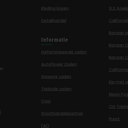
Kleding kopen
G.S. Koek
Detailhandel
Californi
Banaan s
Informatie
Banaan 
Gefeminiseerde zaden
Banaan O
AutoFlower Zaden
an
Californi
Gewone zaden
Kip met w
Triploïde zaden
Moon Fo
Over
OG Triplo
Groothandelspartner
Purpz
FAQ