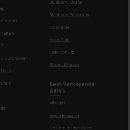
Blueberry Muffin
jes
Blueberry Pancakes
ë Octaan
Gazzurple
melten
Hella Gelei
OG
Jelly Donutz
G autoflower
Stoopid Zaden
a Haze
afels
Best Verkopende
Auto's
g
All Gas OG
ïde
Apple Blossom
California Sour Diesel