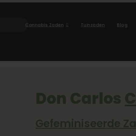
Cannabis Zaden
Tuinzaden
Blog
edrijf
29-01-2026 14:29:18 -08:00
Don Carlos
C
Gefeminiseerde Z