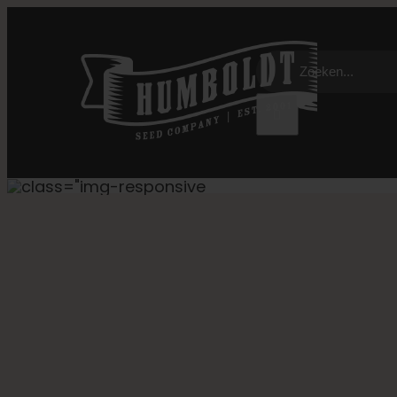
Overslaan
naar
Zoeken:
inhoud
DON CARLOS CANNABIS ZADEN
Humboldt Zaad B