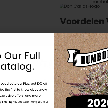
Voordelen
Beschikbaar:
G
Ouderplanten:
Ind / Zat:
Indica
 Our Full
Fotoperiodieke 
atalog.
Smaak / Smaak 
Effect:
Extreem k
%THC:
20-24%
Are You Aged 18 Or Over?
eed catalog. Plus, get 10% off
Kenmerken:
Gro
 be the first to know about new
The content and products of our website is reserved for
those of legal age.
Please see Terms & Conditions.
exclusive offers, and more.
by Entering You Are Confirming You're 21+
age_gap
I accept cookie settings and privacy policy