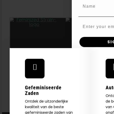
Name
Email
55 DAGEN
SI
N
Gefeminiseerde
Aut
Zaden
Ontd
Ontdek de uitzonderlijke
de b
kwaliteit van de beste
van C
gefeminiseerde zaden van
onaf