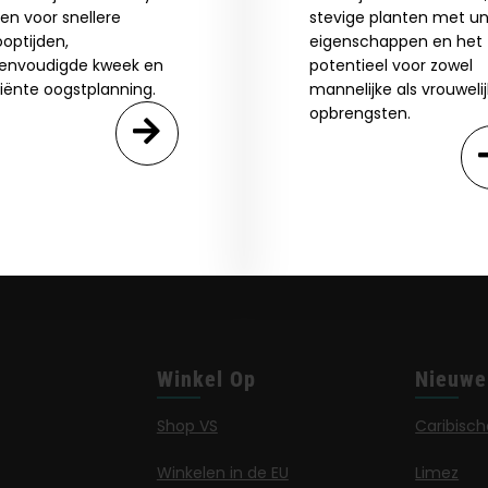
ien voor snellere
stevige planten met un
optijden,
eigenschappen en het
envoudigde kweek en
potentieel voor zowel
ciënte oogstplanning.
mannelijke als vrouweli
opbrengsten.
Winkel Op
Nieuwe
Shop VS
Caribisch
Winkelen in de EU
Limez