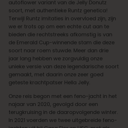
Leer
autoflower variant van de Jelly Donutz
soort, met authentieke Runtz genetica!
Terwijl Runtz imitaties in overvloed zijn, zijn
Druk op
we er trots op om een echte cut aan te
bieden die rechtstreeks afkomstig is van
Over
de Emerald Cup-winnende stam die deze
soort naar roem stuwde. Meer dan drie
Pheno jagen
jaar lang hebben we zorgvuldig onze
unieke versie van deze legendarische soort
gemaakt, met daarin onze zeer goed
Behoud van Caribische genetica
geteste krachtpatser Hella Jelly.
Neem contact op met
Onze reis begon met een feno-jacht in het
najaar van 2020, gevolgd door een
terugkruising in de daaropvolgende winter.
Winkel op
In 2021 voerden we twee uitgebreide feno-