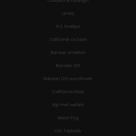
Caribische koningin
Limez
G.S. Koekjes
Californië Octaan
Banaan smelten
Banaan OG
Banaan OG autoflower
California Haze
Kip met wafels
Moon Fog
OG Triploïde