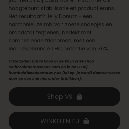
jachten uit bij Casa Flor en HSC, met als
Nederlands
hoogtepunt stabilisatie en productieruns.
Het resultaat? Jelly Donutz - een
Zoeken:
harmonieuze mix van zoete snoepjes en
brandstof terpenen, bedekt met
sprankelende trichomen, met een
indrukwekkende THC potentie van 35%.
Onze zaden zijn te koop in de VS in onze shop
californiahempseeds.com en in de EU bij
humboldtseedcompany.es (let op: je wordt doorverwezen
door op een link hieronder te klikken).
Shop VS
WINKELEN EU