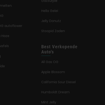
Gazzurple
smelten
Hella Gelei
OG
Jelly Donutz
G autoflower
Stoopid Zaden
a Haze
wafels
Best Verkopende
Auto's
g
All Gas OG
ïde
Apple Blossom
California Sour Diesel
Humboldt Dream
Mint Jelly