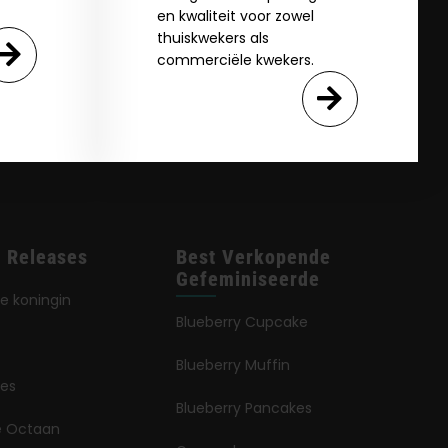
en kwaliteit voor zowel
thuiskwekers als
commerciële kwekers.
 Releases
Best Verkopende
Gefeminiseerde
e koningin
Blueberry Cupcake
Blueberry Muffin
jes
Blueberry Pancakes
ië Octaan