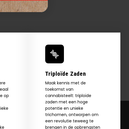
Triploïde Zaden
ere
Maak kennis met de
deaal
toekomst van
ie op
cannabisteelt: triploïde
zaden met een hoge
ieke
potentie en unieke
trichomen, ontworpen om
een revolutie teweeg te
jke
brengen in de opbrengsten