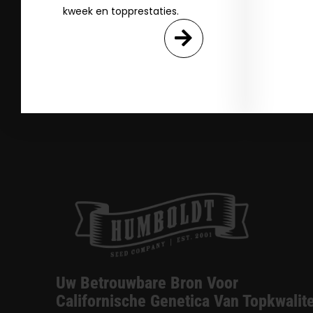
kweek en topprestaties.
Uw Betrouwbare Bron Voor
Californische Genetica Van Topkwalite