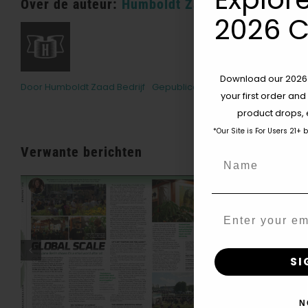
Over de auteur:
Humboldt Zaadbedrijf
2026 C
Download our 2026 s
Door
Humboldt Zaad Bedrijf
Gepubliceerd op: 4 januari 2021
C
your first order and
product drops, 
*Our Site is For Users 21+ 
Verwante berichten
Name
Email
Wat Is THCV? De
Waarheid Over
SI
‘dieetwiet’, Energie En
High Worden — VICE
N