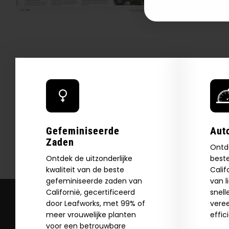
Gefeminiseerde
Aut
Zaden
Ontd
Ontdek de uitzonderlijke
best
kwaliteit van de beste
Calif
gefeminiseerde zaden van
van l
Californië, gecertificeerd
snell
door Leafworks, met 99% of
vere
meer vrouwelijke planten
effic
voor een betrouwbare