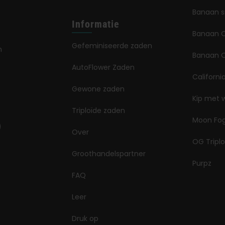
Banaan 
Informatie
Banaan 
Gefeminiseerde zaden
n
Banaan O
AutoFlower Zaden
Californi
Gewone zaden
Kip met 
Triploïde zaden
Moon Fo
Over
OG Triplo
Groothandelspartner
Purpz
FAQ
Leer
Druk op