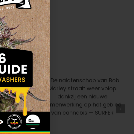
schap Van
traalt Weer
kzij Een
enwerking
bied Van
— SURFER