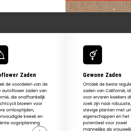
oflower Zaden
Gewone Zaden
ek de voordelen van de
Ontdek de beste reguli
e autoflower zaden van
zaden van Californië, i
ornië, die onafhankelijk
voor ervaren kwekers d
ichtcycli bloeien voor
zoek zijn naar robuuste,
ere omlooptijden,
stevige planten met un
envoudigde kweek en
eigenschappen en het
iënte oogstplanning.
potentieel voor zowel
mannelijke als vrouweli