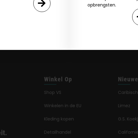
opbrengsten.
Winkel Op
Nieuwe
Shop VS
Caribisch
Winkelen in de EU
Limez
Kleding kopen
G.S. Koek
it.
Detailhandel
Californ