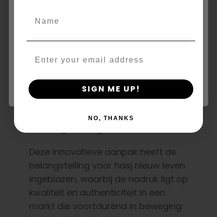
age_gap
I accept cookie settings and privacy policy
Name
Agree & Enter
Email
By clicking AGREE & ENTER, you confirm you are 18
years or older
SIGN ME UP!
NO, THANKS
Hoogwaardige cannabishars.
Deze innovatieve aanpak heeft de
belangstelling voor hasj nieuw leven
ingeblazen, waarbij de nadruk ligt op
kwaliteit en authenticiteit in een
markt die voortdurend in beweging