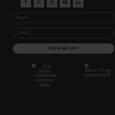
Name
SIGN ME UP!