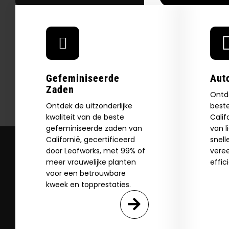
N
Gefeminiseerde
Aut
Zaden
Ontd
Ontdek de uitzonderlijke
best
kwaliteit van de beste
Calif
gefeminiseerde zaden van
van l
Californië, gecertificeerd
snell
door Leafworks, met 99% of
vere
meer vrouwelijke planten
effic
voor een betrouwbare
kweek en topprestaties.