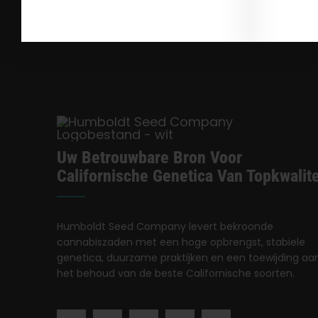
Uw Betrouwbare Bron Voor
Californische Genetica Van Topkwalite
Humboldt Seed Company levert bekroonde
cannabiszaden met een hoge opbrengst, stabiele
genetica, duurzame praktijken en een toewijding aa
het behoud van de beste Californische soorten.