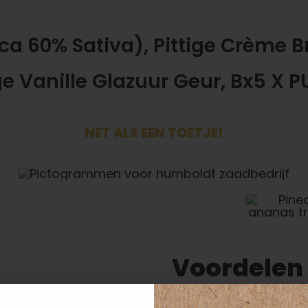
ca 60% Sativa), Pittige Crème B
e Vanille Glazuur Geur, Bx5 X P
NET ALS EEN TOETJE!
Voordelen
Beschikbaar:
G