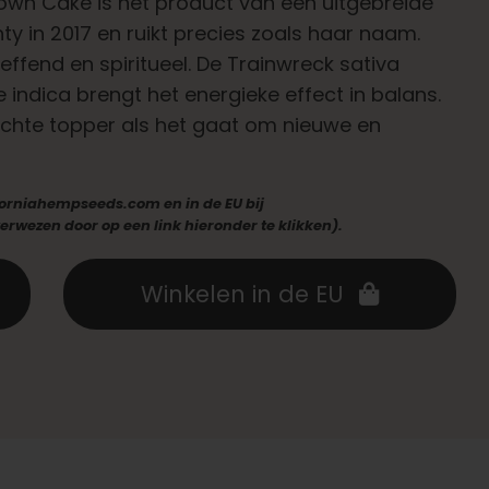
Down Cake is het product van een uitgebreide
y in 2017 en ruikt precies zoals haar naam.
heffend en spiritueel. De Trainwreck sativa
 indica brengt het energieke effect in balans.
chte topper als het gaat om nieuwe en
iforniahempseeds.com en in de EU bij
rwezen door op een link hieronder te klikken).
Winkelen in de EU