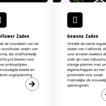
O, THANKS
oflower Zaden
Gewone Zaden
ek de voordelen van de
Ontdek de beste reguli
e autoflower zaden van
zaden van Californië, i
ornië, die onafhankelijk
voor ervaren kwekers d
ichtcycli bloeien voor
zoek zijn naar robuuste,
ere omlooptijden,
stevige planten met un
envoudigde kweek en
eigenschappen en het
iënte oogstplanning.
potentieel voor zowel
mannelijke als vrouweli
opbrengsten.