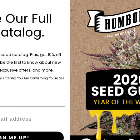
Ouderschap:
Ko
 Our Full
Ind / Zat:
Sativa
atalog.
Fotoperiodieke 
Smaak / Smaak 
Effect:
Energie
Are You Aged 18 Or Over?
eed catalog. Plus, get 10% off
%THC:
26
 be the first to know about new
The content and products of our website is reserved for
Kenmerken:
Hoo
those of legal age.
Please see Terms & Conditions.
exclusive offers, and more.
by Entering You Are Confirming You're 21+
age_gap
I accept cookie settings and privacy policy
Agree & Enter
By clicking AGREE & ENTER, you confirm you are 18
years or older
GN ME UP!