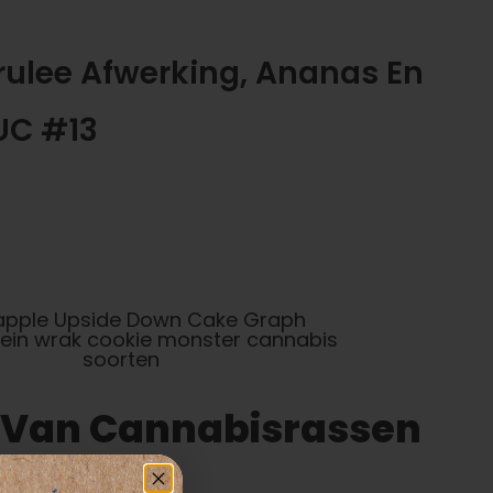
rulee Afwerking, Ananas En
UC #13
 Van Cannabisrassen
efeminiseerd