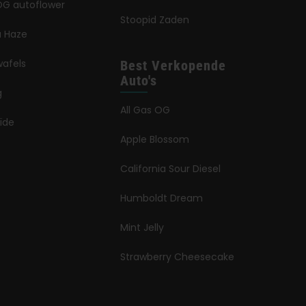
G autoflower
Stoopid Zaden
a Haze
wafels
Best Verkopende
Auto's
g
All Gas OG
ïde
Apple Blossom
California Sour Diesel
Humboldt Dream
Mint Jelly
Strawberry Cheesecake