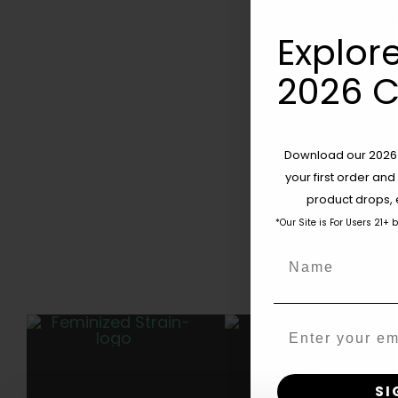
Explore
2026 C
Download our 2026 s
your first order and
product drops, 
*Our Site is For Users 21+ 
Name
Email
45 DAGEN
SI