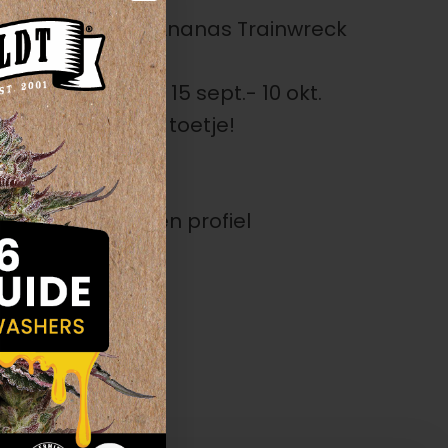
ekiemonster x Ananas Trainwreck
bloei:
45 dagen, 15 sept.- 10 okt.
/ Geur:
Net een toetje!
k en opwekkend
g uniek terpenen profiel