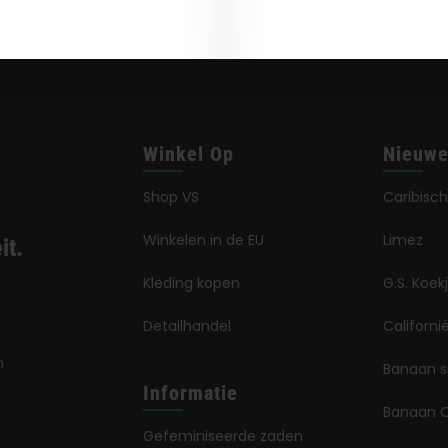
Winkel Op
Nieuwe
Shop VS
Caribisch
Winkelen in de EU
Limez
it.
Kleding kopen
G.S. Koek
Detailhandel
Californ
n
Banaan 
Informatie
Banaan 
Gefeminiseerde zaden