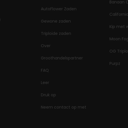
Banaan O
AutoFlower Zaden
Californi
Gewone zaden
Kip met 
Triploïde zaden
Moon Fo
Over
OG Triplo
Groothandelspartner
Purpz
FAQ
Leer
Druk op
Neem contact op met