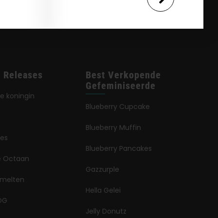
 Releases
Best Verkopende
Gefeminiseerde
e koningin
Blueberry Cupcake
Blueberry Muffin
jes
Blueberry Pancakes
ië Octaan
Gazzurple
smelten
Hella Gelei
OG
Jelly Donutz