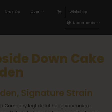
Druk Op
Over
Winkel op
Nederlands
pside Down Cake
aden
aden
, Signature Strain
d Company legt de lat hoog voor unieke