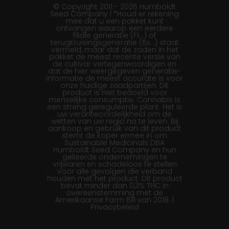
© Copyright 2011 - 2026 Humboldt
Seed Company | *Houd er rekening
mee dat u een pakket kunt
ontvangen waarop een eerdere
filiale generatie (F1…) of
terugkruisingsgeneratie (Bx…) staat
vermeld, maar dat de zaden in het
pakket de meest recente versie van
de cultivar vertegenwoordigen en
dat de hier weergegeven generatie-
informatie de meest accurate is voor
onze huidige zaadpartijen. Dit
product is niet bedoeld voor
menselijke consumptie. Cannabis is
een streng gereguleerde plant. Het is
uw verantwoordelijkheid om de
wetten van uw regio na te leven. Bij
aankoop en gebruik van dit product
stemt de koper ermee in om
Sustainable Medicinals DBA
Humboldt Seed Company en hun
gelieerde ondernemingen te
vrijwaren en schadeloos te stellen
voor alle gevolgen die verband
houden met het product. Dit product
bevat minder dan 0,3% THC in
overeenstemming met de
Amerikaanse Farm Bill van 2018. |
Privacybeleid