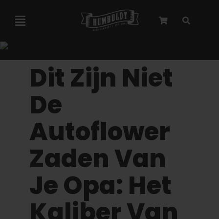
Overslaan
naar
Navigatie
inhoud
Toggelen
Marley-samenwerking
Dit Zijn Niet
Gefeminiseerde zaden
De
Autoflower
Autoflower zaden
Zaden Van
Triploïde zaden
Je Opa: Het
Tuinzaden
Kaliber Van