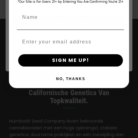
Traditionele
*Our Site is For Users 21+ by Entering You Are Confirming You're 21+
age_gap
I accept cookie settings and privacy policy
Soort
Name
Tegelijk —
Agree & Enter
Honeysuckle
Email
By clicking AGREE & ENTER, you confirm you are 18
years or older
SIGN ME UP!
NO, THANKS
Uw Betrouwbare Bron Voor
Californische Genetica Van
Topkwaliteit.
Humboldt Seed Company levert bekroonde
cannabiszaden met een hoge opbrengst, stabiele
genetica, duurzame praktijken en een toewijding aan