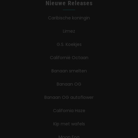
Nieuwe Releases
Caribische koningin
Limez
G.S. Koekjes
Californië Octaan
Banaan smelten
Banaan OG
Banaan OG autoflower
California Haze
Kip met wafels
Moon Fog