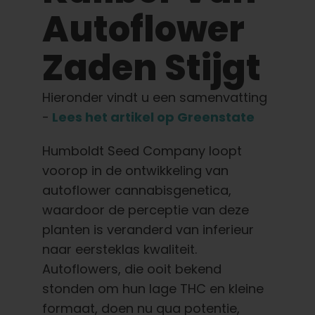
Leer
Autoflower
Druk op
Zaden Stijgt
Over
Hieronder vindt u een samenvatting
-
Lees het artikel op Greenstate
Pheno jagen
Humboldt Seed Company loopt
voorop in de ontwikkeling van
Behoud van Caribische genetica
autoflower cannabisgenetica,
waardoor de perceptie van deze
planten is veranderd van inferieur
Neem contact op met
naar eersteklas kwaliteit.
Autoflowers, die ooit bekend
Winkel op
stonden om hun lage THC en kleine
formaat, doen nu qua potentie,