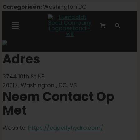
Overslaan
Categorieën:
Washington DC
naar
inhoud
Navigatie
Toggelen
Marley-samenwerking
Adres
Gefeminiseerde zaden
3744 10th St NE
20017, Washington , DC, VS
Autoflower zaden
Neem Contact Op
Met
Triploïde zaden
Website:
https://capcityhydro.com/
Tuinzaden