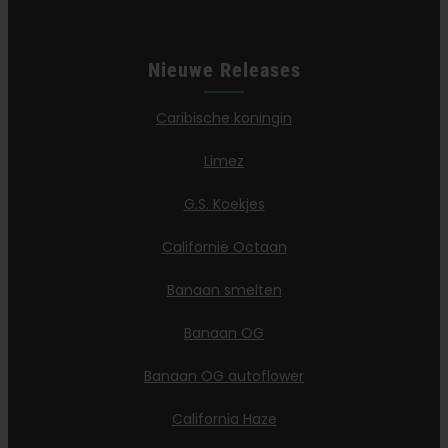
Nieuwe Releases
Caribische koningin
Limez
G.S. Koekjes
Californië Octaan
Banaan smelten
Banaan OG
Banaan OG autoflower
California Haze