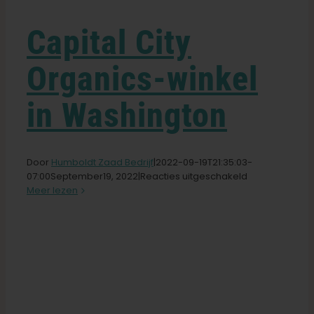
Leer
Capital City
Organics-winkel
Druk op
in Washington
Over
Door
Humboldt Zaad Bedrijf
|2022-09-19T21
:35:03-
Pheno jagen
voor
07:00September
19,
2022|
Reacties uitgeschakeld
Capital
Meer lezen
City
Behoud van Caribische genetica
Organics-
winkel
in
Neem contact op met
Washington
Winkel op