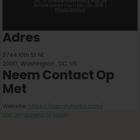
THC in overeenstemming met de
Amerikaanse Farm Bill van 2018. |
Privacybeleid
Adres
3744 10th St NE
20017, Washington , DC, VS
Neem Contact Op
Met
Website:
https://capcityhydro.com/
Link om pagina te laden