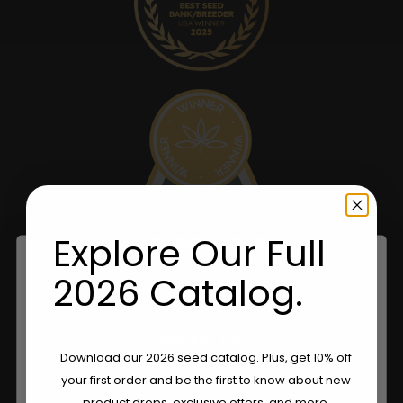
Explore Our Full
2026 Catalog.
Winkel Op
Are You Aged 18 Or Over?
Download our 2026 seed catalog. Plus, get 10% off
your first order and be the first to know about new
Shop VS
The content and products of our website is reserved for
product drops, exclusive offers, and more.