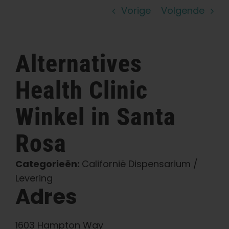
Vorige
Volgende
Leer
Druk op
Alternatives
Over
Health Clinic
Winkel in Santa
Pheno jagen
Rosa
Behoud van Caribische genetica
Categorieën:
Californië Dispensarium /
Levering
Neem contact op met
Adres
Winkel op
1603 Hampton Way