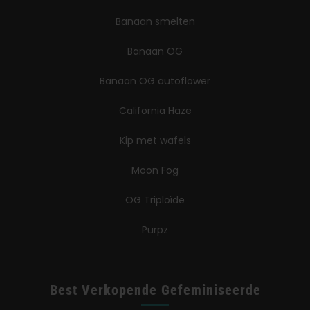
Banaan smelten
Banaan OG
Banaan OG autoflower
California Haze
Kip met wafels
Moon Fog
OG Triploïde
Purpz
Best Verkopende Gefeminiseerde