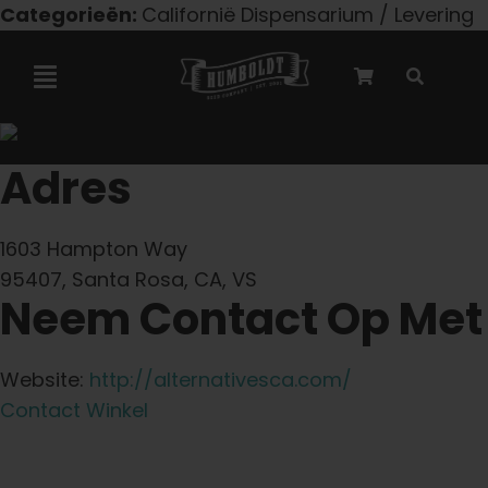
Overslaan
Categorieën:
Californië Dispensarium / Levering
naar
inhoud
Navigatie
Toggelen
Marley-samenwerking
Adres
Gefeminiseerde zaden
1603 Hampton Way
95407, Santa Rosa, CA, VS
Neem Contact Op Met
Autoflower zaden
Triploïde zaden
Website:
http://alternativesca.com/
Contact Winkel
Tuinzaden