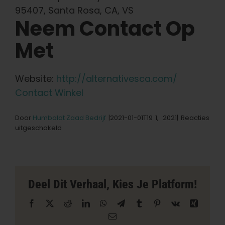
95407, Santa Rosa, CA, VS
Neem Contact Op
Nederlands
Met
Zoeken:
Website:
http://alternativesca.com/
Contact Winkel
Door
Humboldt Zaad Bedrijf
|2021-01-01T19
1,
2021|
Reacties
voor
uitgeschakeld
Alternatives
Health
Clinic
Store
in
Deel Dit Verhaal, Kies Je Platform!
Santa
Rosa
Facebook
X
Reddit
LinkedIn
WhatsApp
Telegram
Tumblr
Pinterest
Vk
Xing
E-
mail