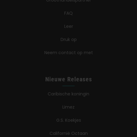
Groothandelspartner
FAQ
Leer
Druk op
Neem contact op met
Nieuwe Releases
Caribische koningin
Limez
G.S. Koekjes
Californië Octaan