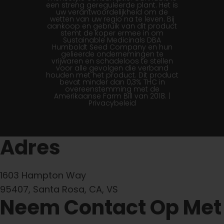
een streng gereguleerde plant. Het is
uw verantwoordelijkheid om de
wetten van uw regio na te leven. Bij
aankoop en gebruik van dit product
stemt de koper ermee in om
Sustainable Medicinals DBA
Humboldt Seed Company en hun
gelieerde ondernemingen te
vrijwaren en schadeloos te stellen
voor alle gevolgen die verband
houden met het product. Dit product
bevat minder dan 0,3% THC in
overeenstemming met de
Amerikaanse Farm Bill van 2018. |
Privacybeleid
Adres
1603 Hampton Way
95407, Santa Rosa, CA, VS
Neem Contact Op Met