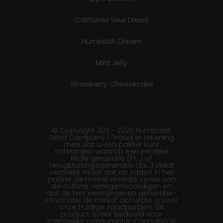
California Sour Diesel
Humboldt Dream
Mint Jelly
Strawberry Cheesecake
© Copyright 2011 - 2026 Humboldt
Seed Company | *Houd er rekening
mee dat u een pakket kunt
ontvangen waarop een eerdere
filiale generatie (F1…) of
terugkruisingsgeneratie (Bx…) staat
vermeld, maar dat de zaden in het
pakket de meest recente versie van
de cultivar vertegenwoordigen en
dat de hier weergegeven generatie-
informatie de meest accurate is voor
onze huidige zaadpartijen. Dit
product is niet bedoeld voor
menselijke consumptie. Cannabis is