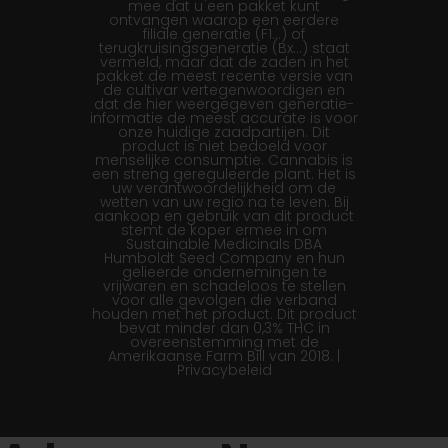
mee dat u een pakket kunt
ontvangen waarop een eerdere
filiale generatie (F1…) of
terugkruisingsgeneratie (Bx…) staat
vermeld, maar dat de zaden in het
pakket de meest recente versie van
de cultivar vertegenwoordigen en
dat de hier weergegeven generatie-
informatie de meest accurate is voor
onze huidige zaadpartijen. Dit
product is niet bedoeld voor
menselijke consumptie. Cannabis is
een streng gereguleerde plant. Het is
uw verantwoordelijkheid om de
wetten van uw regio na te leven. Bij
aankoop en gebruik van dit product
stemt de koper ermee in om
Sustainable Medicinals DBA
Humboldt Seed Company en hun
gelieerde ondernemingen te
vrijwaren en schadeloos te stellen
voor alle gevolgen die verband
houden met het product. Dit product
bevat minder dan 0,3% THC in
overeenstemming met de
Amerikaanse Farm Bill van 2018. |
Privacybeleid