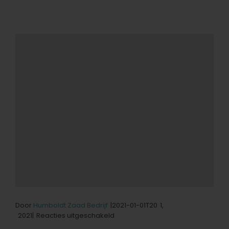
Door
Humboldt Zaad Bedrijf
|2021-01-01T20
1,
voor
2021|
Reacties uitgeschakeld
Van