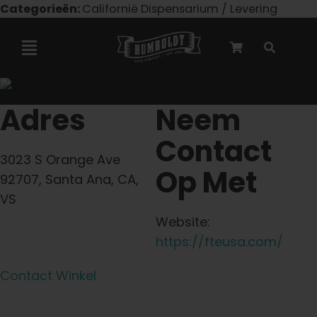
Overslaan
Categorieën:
Californië Dispensarium / Levering
naar
inhoud
Navigatie
Toggelen
Marley-samenwerking
Adres
Neem
Contact
Gefeminiseerde zaden
3023 S Orange Ave
Op Met
92707, Santa Ana, CA,
Autoflower zaden
VS
Website:
Triploïde zaden
https://fteusa.com/
Contact Winkel
Tuinzaden