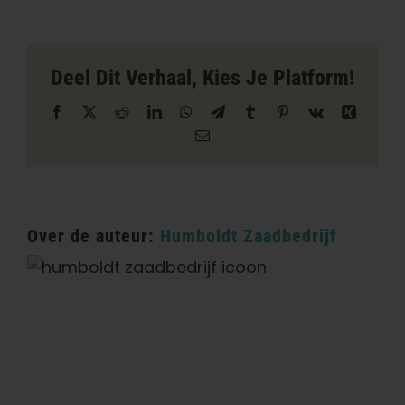
de
aarde
winkel
in
Deel Dit Verhaal, Kies Je Platform!
Santa
Ana
Facebook
X
Reddit
LinkedIn
WhatsApp
Telegram
Tumblr
Pinterest
Vk
Xing
E-
mail
Over de auteur:
Humboldt Zaadbedrijf