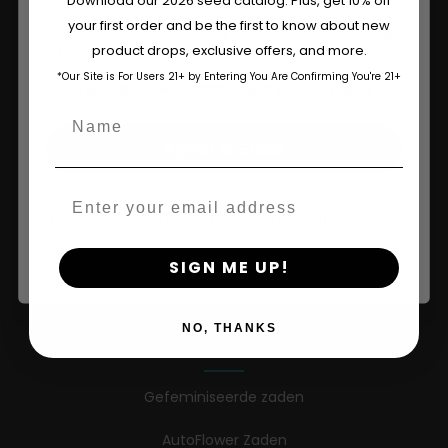
Download our 2026 seed catalog. Plus, get 10% off
your first order and be the first to know about new
The content and products of our website is reserved for
product drops, exclusive offers, and more.
those of legal age.
Please see Terms & Conditions.
*Our Site is For Users 21+ by Entering You Are Confirming You're 21+
age_gap
I accept cookie settings and privacy policy
Winkel Op
Name
Shop VS
Agree & Enter
Winkelen in de EU
Email
By clicking AGREE & ENTER, you confirm you are 18
Kleding kopen
years or older
SIGN ME UP!
Detailhandel
NO, THANKS
Informatie
Gefeminiseerde zaden
AutoFlower Zaden