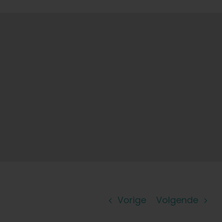
Leer
Druk op
Over
Pheno jagen
Behoud van Caribische genetica
Neem contact op met
Vorige
Volgende
Winkel op