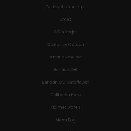
Caribische koningin
Limez
G.S. Koekjes
Californië Octaan
Banaan smelten
Banaan OG
Banaan OG autoflower
California Haze
Kip met wafels
Moon Fog