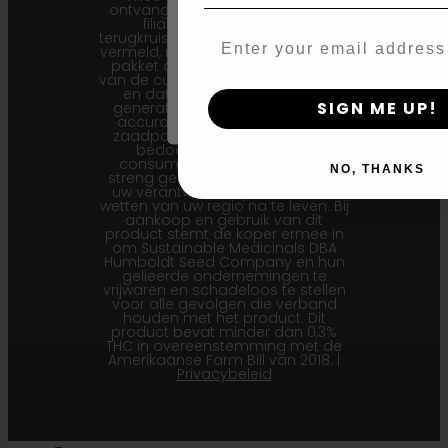
ontvangen waarop een eerdere
filiale generatie (F1…) of
Email
terugkruisingsgeneratie (Bx…) staat
vermeld, maar dat de zaden in het
By clicking AGREE & ENTER, you conf
pakket de meest recente versie
years or older
van de cultivar vertegenwoordigen
en dat de hier weergegeven
SIGN ME UP!
generatie-informatie de meest
accurate is voor onze huidige
zaadpartijen. Dit product is niet
bedoeld voor menselijke
consumptie. Cannabis is een
NO, THANKS
streng gereguleerde plant. Het is
uw verantwoordelijkheid om de
wetten van uw regio na te leven. Bij
aankoop en gebruik van dit
product stemt de koper ermee in
om Sustainable Medicinals DBA
Humboldt Seed Company en hun
gelieerde ondernemingen te
vrijwaren en schadeloos te stellen
voor alle gevolgen die verband
houden met het product. Dit
product bevat minder dan 0,3%
THC in overeenstemming met de
Amerikaanse Farm Bill van 2018. |
Privacybeleid