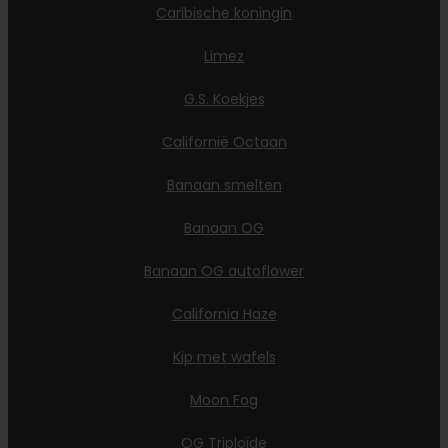
Caribische koningin
Limez
G.S. Koekjes
Californië Octaan
Banaan smelten
Banaan OG
Banaan OG autoflower
California Haze
Kip met wafels
Moon Fog
OG Triploïde