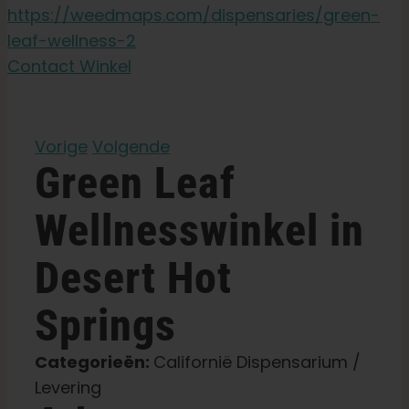
Tuinzaden
https://weedmaps.com/dispensaries/green-
leaf-wellness-2
Leer
Contact Winkel
Druk op
Vorige
Volgende
Green Leaf
Over
Wellnesswinkel in
Pheno jagen
Desert Hot
Behoud van Caribische genetica
Springs
Categorieën:
Californië Dispensarium /
Neem contact op met
Levering