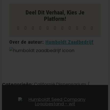
Store
in
Deel Dit Verhaal, Kies Je
Desert
Platform!
Hot
Springs
Facebook
X
Reddit
LinkedIn
WhatsApp
Telegram
Tumblr
Pinterest
Vk
Xing
E-
mail
Over de auteur:
Humboldt Zaadbedrijf
Categorieën:
Californië Dispensarium /
Levering