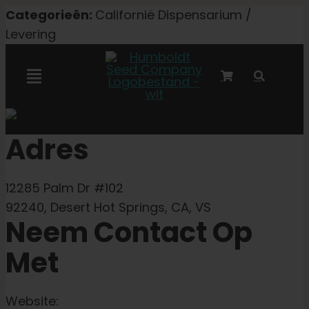
Overslaan
Categorieën:
Californië Dispensarium /
naar
Levering
inhoud
Navigatie
Toggelen
Marley-samenwerking
Adres
Gefeminiseerde zaden
12285 Palm Dr #102
92240, Desert Hot Springs, CA, VS
Autoflower zaden
Neem Contact Op
Met
Triploïde zaden
Website: