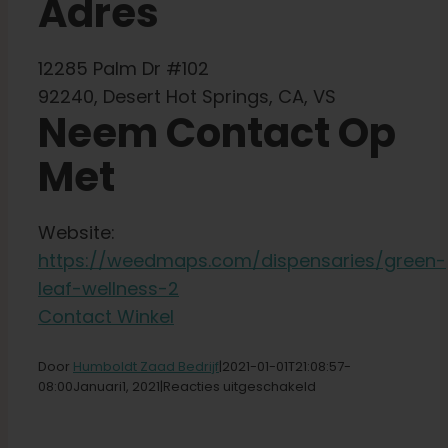
Adres
Winkel op
12285 Palm Dr #102
Nederlands
92240, Desert Hot Springs, CA, VS
Neem Contact Op
Zoeken:
Met
Website:
https://weedmaps.com/dispensaries/green-
leaf-wellness-2
Contact Winkel
Door
Humboldt Zaad Bedrijf
|2021-01-01T21
:08:57-
voor
08:00Januari
1,
2021|
Reacties uitgeschakeld
Green
Leaf
Wellness