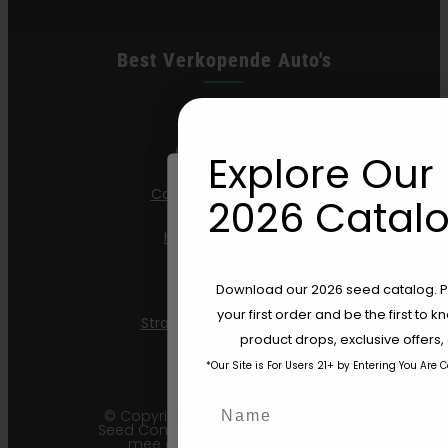
Best Verkopende Auto's
All Gas OG
Apple Blossom
Explore Our 
California Sour Diesel
2026 Catalo
Humboldt Dream
Mint Jelly
Are You Aged 18 Or 
Download our 2026 seed catalog. Plu
your first order and be the first to
Strawberry Cheesecake
The content and products of our website
product drops, exclusive offers
those of legal age.
Please see Terms 
*Our Site is For Users 21+ by Entering You Are 
age_gap
I accept cookie settings and pri
Name
© Copyright 2011 - 2026 Humboldt
Seed Company | *Houd er rekening
Agree & Enter
mee dat u een pakket kunt