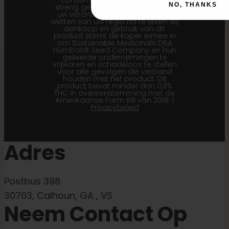
consumptie. Cannabis is een
NO, THANKS
streng gereguleerde plant. Het is
uw verantwoordelijkheid om de
wetten van uw regio na te leven. Bij
aankoop en gebruik van dit
product stemt de koper ermee in
om Sustainable Medicinals DBA
Humboldt Seed Company en hun
gelieerde ondernemingen te
vrijwaren en schadeloos te stellen
voor alle gevolgen die verband
houden met het product. Dit
product bevat minder dan 0,3%
THC in overeenstemming met de
Amerikaanse Farm Bill van 2018. |
Privacybeleid
Adres
Postbus 398
30703, Calhoun, GA , VS
Neem Contact Op