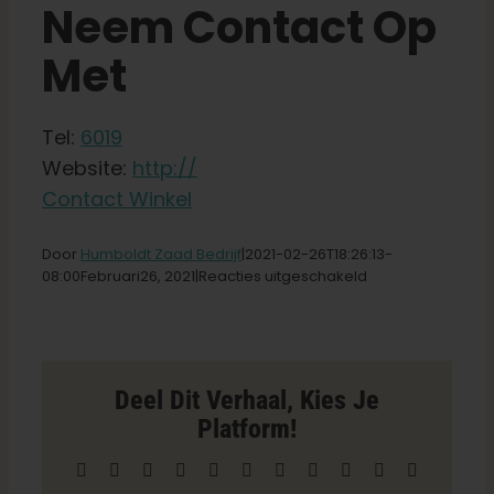
Neem Contact Op
Met
Nederlands
Zoeken:
Tel:
6019
Website:
http://
Contact Winkel
Door
Humboldt Zaad Bedrijf
|2021-02-26T18
:26:13-
voor
08:00Februari
26,
2021|
Reacties uitgeschakeld
Heartsocks
Horticulture
Inc.
Winkel
in
Deel Dit Verhaal, Kies Je
Calhoun
Platform!
Facebook
X
Reddit
LinkedIn
WhatsApp
Telegram
Tumblr
Pinterest
Vk
Xing
E-
mail