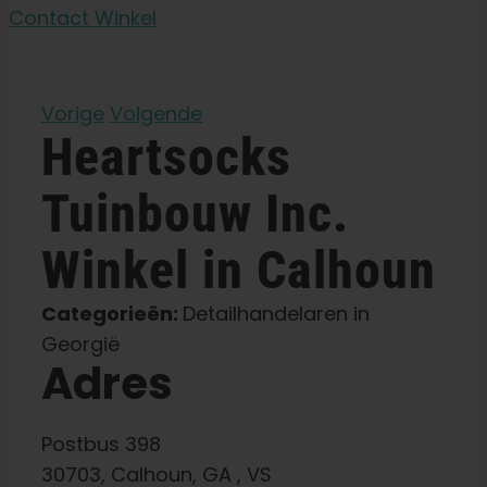
Contact Winkel
Leer
Vorige
Volgende
Druk op
Heartsocks
Over
Tuinbouw Inc.
Winkel in Calhoun
Pheno jagen
Categorieën:
Detailhandelaren in
Behoud van Caribische genetica
Georgië
Adres
Neem contact op met
Postbus 398
Winkel op
30703, Calhoun, GA , VS