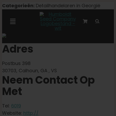
Overslaan
Categorieën:
Detailhandelaren in Georgië
naar
inhoud
Navigatie
Toggelen
Marley-samenwerking
Adres
Gefeminiseerde zaden
Postbus 398
30703, Calhoun, GA , VS
Autoflower zaden
Neem Contact Op
Met
Triploïde zaden
Tel:
6019
Tuinzaden
Website:
http://