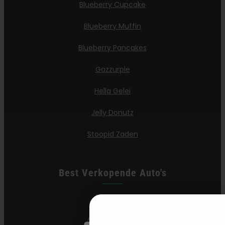
Blueberry Cupcake
Blueberry Muffin
Blueberry Pancakes
Gazzurple
Hella Gelei
Jelly Donutz
Stoopid Zaden
Best Verkopende Auto's
All Gas OG
Apple Blossom