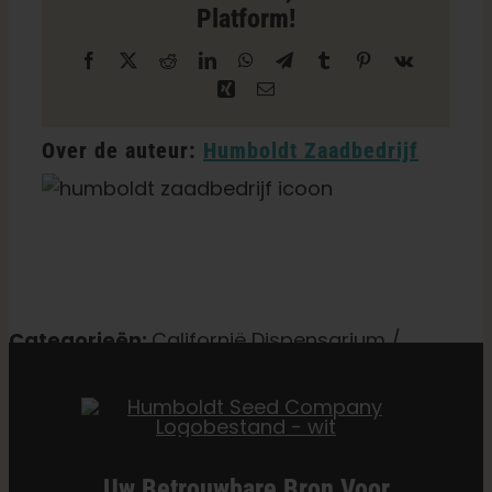
Platform!
in
Gualala
Facebook
X
Reddit
LinkedIn
WhatsApp
Telegram
Tumblr
Pinterest
Vk
Xing
E-
mail
Over de auteur:
Humboldt Zaadbedrijf
Categorieën:
Californië Dispensarium /
Levering
Uw Betrouwbare Bron Voor