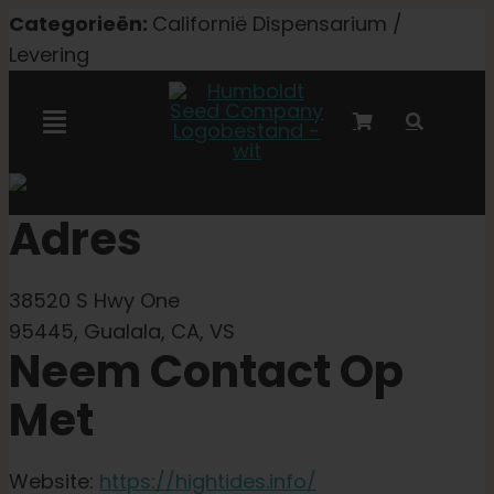
Overslaan
Categorieën:
Californië Dispensarium /
naar
Levering
inhoud
Navigatie
Toggelen
Marley-samenwerking
Adres
Gefeminiseerde zaden
38520 S Hwy One
95445, Gualala, CA, VS
Autoflower zaden
Neem Contact Op
Met
Triploïde zaden
Website:
https://hightides.info/