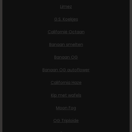
Limez
G.S. Koekjes
Californië Octaan
Banaan smelten
Banaan OG
Banaan OG autoflower
California Haze
Kip met wafels
Moon Fog
OG Triploïde