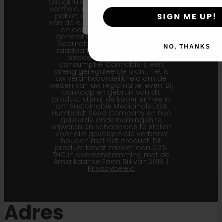
terugkruisingsgeneratie (Bx…) staat
vermeld, maar dat de zaden in het
SIGN ME UP!
pakket de meest recente versie
van de cultivar vertegenwoordigen
en dat de hier weergegeven
generatie-informatie de meest
accurate is voor onze huidige
NO, THANKS
zaadpartijen. Dit product is niet
bedoeld voor menselijke
consumptie. Cannabis is een
streng gereguleerde plant. Het is
uw verantwoordelijkheid om de
wetten van uw regio na te leven. Bij
aankoop en gebruik van dit
product stemt de koper ermee in
om Sustainable Medicinals DBA
Humboldt Seed Company en hun
gelieerde ondernemingen te
vrijwaren en schadeloos te stellen
voor alle gevolgen die verband
houden met het product. Dit
product bevat minder dan 0,3%
THC in overeenstemming met de
Amerikaanse Farm Bill van 2018. |
Privacybeleid
Adres