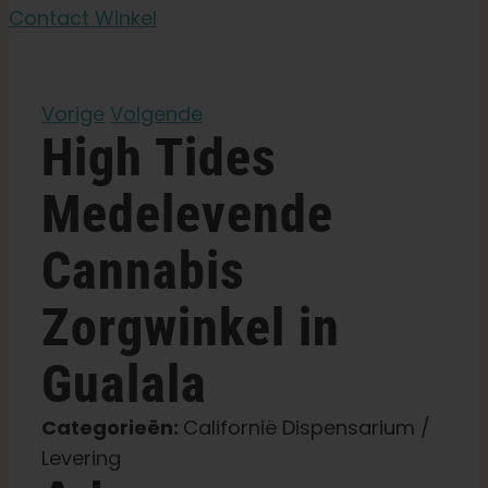
Tuinzaden
Contact Winkel
Leer
Vorige
Volgende
High Tides
Druk op
Medelevende
Over
Cannabis
Pheno jagen
Zorgwinkel in
Behoud van Caribische genetica
Gualala
Categorieën:
Californië Dispensarium /
Neem contact op met
Levering