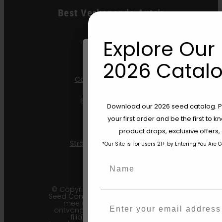
Best Verkopende Auto's
All Gas OG
Explore Our 
Apple Blossom
2026 Catalo
California Sour Diesel
Humboldt Dream
Are You Aged 18 Or 
Download our 2026 seed catalog. Plu
your first order and be the first to
Mint Jelly
The content and products of our website
product drops, exclusive offers
those of legal age.
Please see Terms 
Strawberry Cheesecake
*Our Site is For Users 21+ by Entering You Are 
age_gap
I accept cookie settings and pri
Name
Agree & Enter
© Copyright 2011 - 2026 Humboldt
Seed Company | *Houd er rekening
mee dat u een pakket kunt
Email
ontvangen waarop een eerdere
By clicking AGREE & ENTER, you conf
filiale generatie (F1…) of
years or older