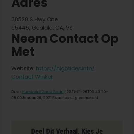
Adres
Winkel op
38520 S Hwy One
Nederlands
95445, Gualala, CA, VS
Neem Contact Op
Zoeken:
Met
Website:
https://hightides.info/
Contact Winkel
Door
Humboldt Zaad Bedrijf
|2021-01-26T00
:43:20-
voor
08:00Januari
26,
2021|
Reacties uitgeschakeld
High
Tides
Compassionate
Cannabis
Care
Deel Dit Verhaal, Kies Je
Store