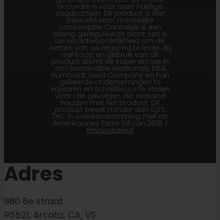
accurate is voor onze huidige
zaadpartijen. Dit product is niet
bedoeld voor menselijke
consumptie. Cannabis is een
streng gereguleerde plant. Het is
uw verantwoordelijkheid om de
wetten van uw regio na te leven. Bij
aankoop en gebruik van dit
product stemt de koper ermee in
om Sustainable Medicinals DBA
Humboldt Seed Company en hun
gelieerde ondernemingen te
vrijwaren en schadeloos te stellen
voor alle gevolgen die verband
houden met het product. Dit
product bevat minder dan 0,3%
THC in overeenstemming met de
Amerikaanse Farm Bill van 2018. |
Privacybeleid
Adres
980 6e straat
95521, Arcata, CA, VS