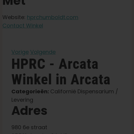
Met
Tuinzaden
Website:
hprchumboldt.com
Contact Winkel
Leer
Druk op
Vorige
Volgende
HPRC - Arcata
Over
Winkel in Arcata
Pheno jagen
Categorieën:
Californië Dispensarium /
Levering
Adres
Behoud van Caribische genetica
980 6e straat
Neem contact op met