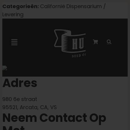
Overslaan
Categorieën:
Californië Dispensarium /
naar
Levering
inhoud
Navigatie
Toggelen
Marley-samenwerking
Adres
Gefeminiseerde zaden
980 6e straat
Autoflower zaden
95521, Arcata, CA, VS
Neem Contact Op
Triploïde zaden