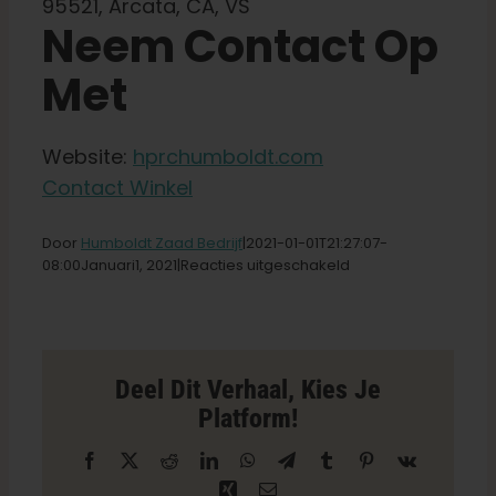
95521, Arcata, CA, VS
Neem Contact Op
Winkel op
Met
Nederlands
Website:
hprchumboldt.com
Contact Winkel
Zoeken:
Door
Humboldt Zaad Bedrijf
|2021-01-01T21
:27:07-
voor
08:00Januari
1,
2021|
Reacties uitgeschakeld
HPRC
-
Winkel
in
Arcata
Deel Dit Verhaal, Kies Je
Platform!
Facebook
X
Reddit
LinkedIn
WhatsApp
Telegram
Tumblr
Pinterest
Vk
Xing
E-