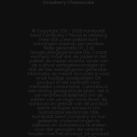
Strawberry Cheesecake
© Copyright 2011 - 2026 Humboldt
Seed Company | *Houd er rekening
mee dat u een pakket kunt
ontvangen waarop een eerdere
filiale generatie (F1…) of
terugkruisingsgeneratie (Bx…) staat
vermeld, maar dat de zaden in het
pakket de meest recente versie van
de cultivar vertegenwoordigen en
dat de hier weergegeven generatie-
informatie de meest accurate is voor
onze huidige zaadpartijen. Dit
product is niet bedoeld voor
menselijke consumptie. Cannabis is
een streng gereguleerde plant. Het is
uw verantwoordelijkheid om de
wetten van uw regio na te leven. Bij
aankoop en gebruik van dit product
stemt de koper ermee in om
Sustainable Medicinals DBA
Humboldt Seed Company en hun
gelieerde ondernemingen te
vrijwaren en schadeloos te stellen
voor alle gevolgen die verband
houden met het product. Dit product