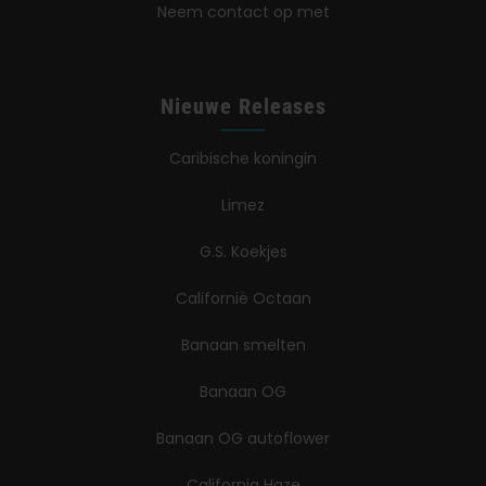
Neem contact op met
Nieuwe Releases
Caribische koningin
Limez
G.S. Koekjes
Californië Octaan
Banaan smelten
Banaan OG
Banaan OG autoflower
California Haze