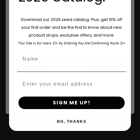
Are You Aged 18 Or Over?
Download our 2026 seed catalog. Plus, get 10% off
your first order and be the first to know about new
The content and products of our website is reserved for
product drops, exclusive offers, and more.
those of legal age.
Please see Terms & Conditions.
*Our Site is For Users 21+ by Entering You Are Confirming You're 21+
age_gap
I accept cookie settings and privacy policy
Name
Agree & Enter
Winkel Op
Email
Shop VS
By clicking AGREE & ENTER, you confirm you are 18
years or older
Winkelen in de EU
SIGN ME UP!
Kleding kopen
NO, THANKS
Detailhandel