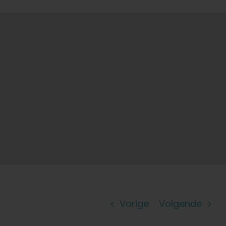
Leer
Druk op
Over
Pheno jagen
Behoud van Caribische genetica
Neem contact op met
Vorige
Volgende
Winkel op