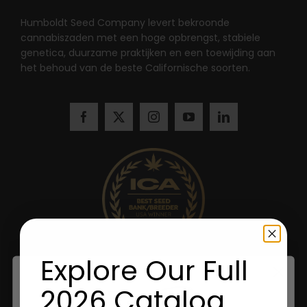
Humboldt Seed Company levert bekroonde
cannabiszaden met een hoge opbrengst, stabiele
genetica, duurzame praktijken en een toewijding aan
het behoud van de beste Californische soorten.
Explore Our Full
2026 Catalog.