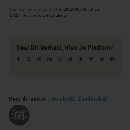
Door
Humboldt Zaad Bedrijf
|2023-05-09T08
23,
op
2023|
Reacties uitgeschakeld
LevelUp
Seed
&
Garden
Supply
Deel Dit Verhaal, Kies Je Platform!
-
East
Facebook
X
Reddit
LinkedIn
WhatsApp
Telegram
Tumblr
Pinterest
Vk
Xing
Peoria
E-
Winkel
mail
in
East
Peoria
Over de auteur:
Humboldt Zaadbedrijf