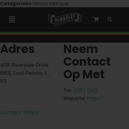
Overslaan
Categorieën:
Illinois verkoper
naar
inhoud
Navigatie
Toggelen
Marley-samenwerking
Adres
Neem
Contact
Gefeminiseerde zaden
408 Riverside Drive
Op Met
61611, East Peoria, IL ,
Autoflower zaden
VS
Tel:
309) 0163
Triploïde zaden
Website:
http://
Contact Winkel
Tuinzaden