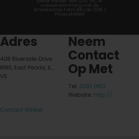
bevat minder dan 0,3% THC in
overeenstemming met de
Amerikaanse Farm Bill van 2018. |
Privacybeleid
Adres
Neem
Contact
408 Riverside Drive
Op Met
61611, East Peoria, IL ,
VS
Tel:
309) 0163
Website:
http://
Contact Winkel