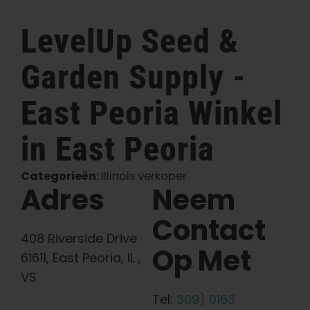
Nederlands
LevelUp Seed &
Garden Supply -
Zoeken:
East Peoria Winkel
in East Peoria
Categorieën:
Illinois verkoper
Adres
Neem
Contact
408 Riverside Drive
Op Met
61611, East Peoria, IL ,
VS
Tel:
309) 0163