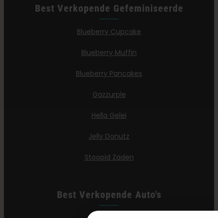
Best Verkopende Gefeminiseerde
Blueberry Cupcake
Blueberry Muffin
Blueberry Pancakes
Gazzurple
Hella Gelei
Jelly Donutz
Stoopid Zaden
Best Verkopende Auto's