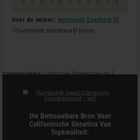
Facebook
X
Reddit
LinkedIn
WhatsApp
Telegram
Tumblr
Pinterest
Vk
Xing
E-
mail
Over de auteur:
Humboldt Zaadbedrijf
Categorieën:
Californië Dispensarium /
Levering
Uw Betrouwbare Bron Voor
Californische Genetica Van
Topkwaliteit.