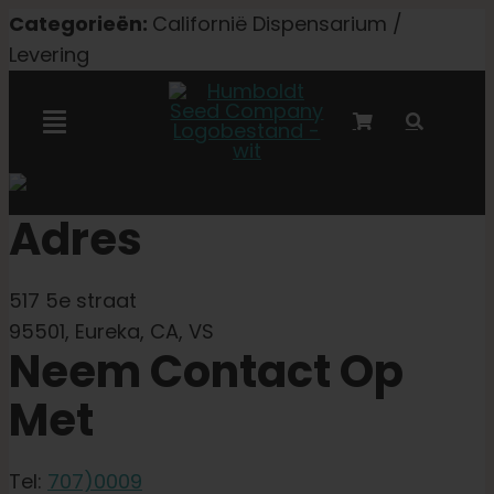
Overslaan
Categorieën:
Californië Dispensarium /
naar
Levering
inhoud
Navigatie
Toggelen
Marley-samenwerking
Adres
Gefeminiseerde zaden
517 5e straat
95501, Eureka, CA, VS
Autoflower zaden
Neem Contact Op
Met
Triploïde zaden
Tel:
707)0009