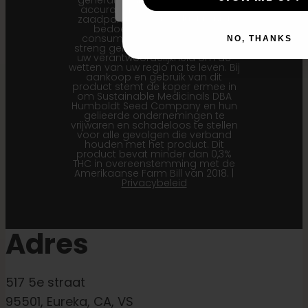
generatie-informatie de meest
accurate is voor onze huidige
zaadpartijen. Dit product is niet
bedoeld voor menselijke
consumptie. Cannabis is een
NO, THANKS
streng gereguleerde plant. Het is
uw verantwoordelijkheid om de
wetten van uw regio na te leven. Bij
aankoop en gebruik van dit
product stemt de koper ermee in
om Sustainable Medicinals DBA
Humboldt Seed Company en hun
gelieerde ondernemingen te
vrijwaren en schadeloos te stellen
voor alle gevolgen die verband
houden met het product. Dit
product bevat minder dan 0,3%
THC in overeenstemming met de
Amerikaanse Farm Bill van 2018. |
Privacybeleid
Adres
517 5e straat
95501, Eureka, CA, VS