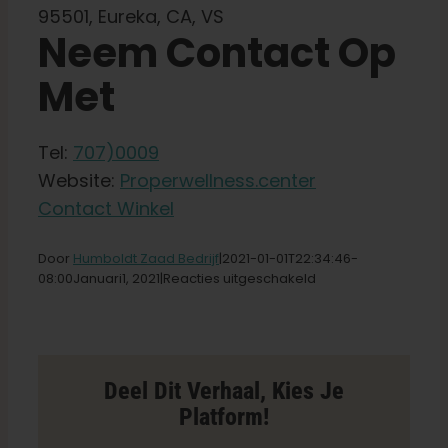
Winkel op
95501, Eureka, CA, VS
Neem Contact Op
Met
Nederlands
Zoeken:
Tel:
707)0009
Website:
Properwellness.center
Contact Winkel
Door
Humboldt Zaad Bedrijf
|2021-01-01T22
:34:46-
voor
08:00Januari
1,
2021|
Reacties uitgeschakeld
Proper
Wellness
Center
winkel
in
Deel Dit Verhaal, Kies Je
Eureka
Platform!