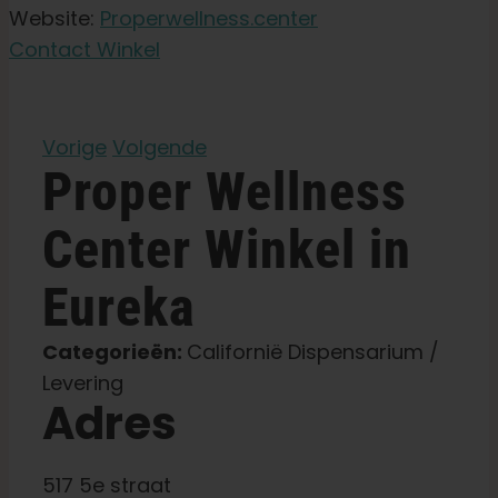
Tuinzaden
Website:
Properwellness.center
Contact Winkel
Leer
Vorige
Volgende
Druk op
Proper Wellness
Over
Center
Winkel in
Eureka
Pheno jagen
Categorieën:
Californië Dispensarium /
Behoud van Caribische genetica
Levering
Adres
Neem contact op met
517 5e straat