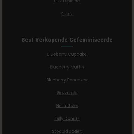
OG Triploïde
Purpz
Best Verkopende Gefeminiseerde
Blueberry Cupcake
Blueberry Muffin
Blueberry Pancakes
Gazzurple
Hella Gelei
Jelly Donutz
Stoopid Zaden