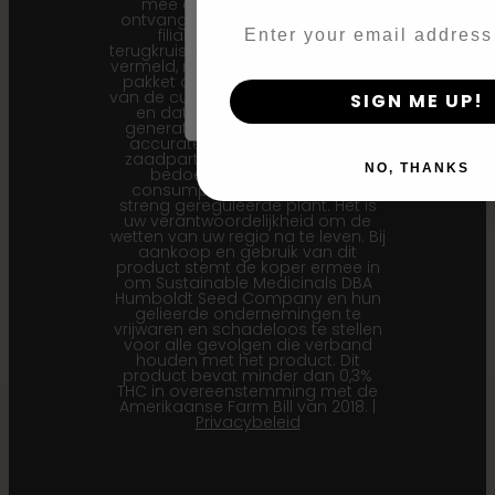
mee dat u een pakket kunt
ontvangen waarop een eerdere
Email
filiale generatie (F1…) of
By clicking AGREE & ENTER, you conf
terugkruisingsgeneratie (Bx…) staat
vermeld, maar dat de zaden in het
years or older
pakket de meest recente versie
van de cultivar vertegenwoordigen
SIGN ME UP!
en dat de hier weergegeven
generatie-informatie de meest
accurate is voor onze huidige
zaadpartijen. Dit product is niet
NO, THANKS
bedoeld voor menselijke
consumptie. Cannabis is een
streng gereguleerde plant. Het is
uw verantwoordelijkheid om de
wetten van uw regio na te leven. Bij
aankoop en gebruik van dit
product stemt de koper ermee in
om Sustainable Medicinals DBA
Humboldt Seed Company en hun
gelieerde ondernemingen te
vrijwaren en schadeloos te stellen
voor alle gevolgen die verband
houden met het product. Dit
product bevat minder dan 0,3%
THC in overeenstemming met de
Amerikaanse Farm Bill van 2018. |
Privacybeleid