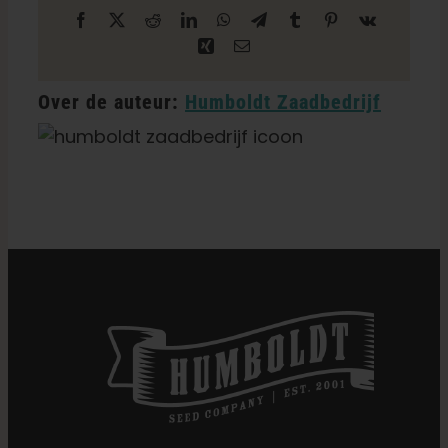
Facebook
X
Reddit
LinkedIn
WhatsApp
Telegram
Tumblr
Pinterest
Vk
Xing
E-
mail
Over de auteur:
Humboldt Zaadbedrijf
Categorieën:
Kleinhandelaar Minnesota