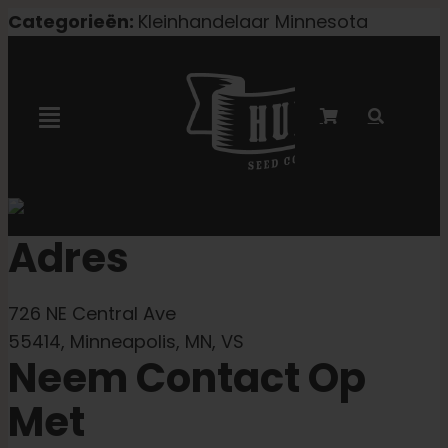
Overslaan
Categorieën:
Kleinhandelaar Minnesota
naar
inhoud
Navigatie
Toggelen
Marley-samenwerking
Adres
Gefeminiseerde zaden
726 NE Central Ave
Autoflower zaden
55414, Minneapolis, MN, VS
Neem Contact Op
Triploïde zaden
Met