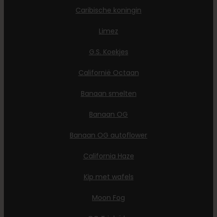
Caribische koningin
Limez
G.S. Koekjes
Californië Octaan
Banaan smelten
Banaan OG
Banaan OG autoflower
California Haze
Kip met wafels
Moon Fog