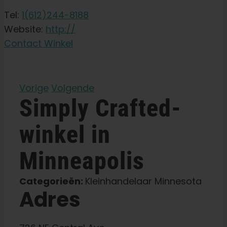
Tuinzaden
Tel:
1(612)244-8188
Website:
http://
Leer
Contact Winkel
Druk op
Vorige
Volgende
Simply
Crafted-
Over
winkel in
Pheno jagen
Minneapolis
Behoud van Caribische genetica
Categorieën:
Kleinhandelaar Minnesota
Adres
Neem contact op met