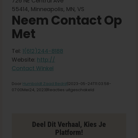
726 NE Central Ave
Winkel op
55414, Minneapolis, MN, VS
Neem Contact Op
Nederlands
Met
Zoeken:
Tel:
1(612)244-8188
Website:
http://
Contact Winkel
Door
Humboldt Zaad Bedrijf
|2023-05-24T11
:03:58-
voor
07:00Mei
24,
2023|
Reacties uitgeschakeld
Simply
Crafted
Store
in
Minneapolis
Deel Dit Verhaal, Kies Je
Platform!