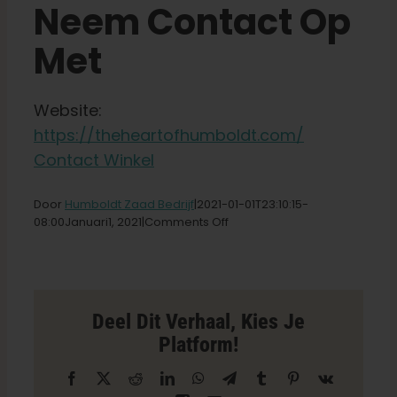
Neem Contact Op
Winkel op
Met
Nederlands
Website:
Zoeken:
https://theheartofhumboldt.com/
Contact Winkel
Door
Humboldt Zaad Bedrijf
|2021-01-01T23
:10:15-
on
08:00Januari
1,
2021|
Comments Off
Het
hart
van
de
Humboldt-
Deel Dit Verhaal, Kies Je
winkel
Platform!
in
Arcata
Facebook
X
Reddit
LinkedIn
WhatsApp
Telegram
Tumblr
Pinterest
Vk