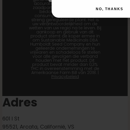
accurate is voor onze huidige
zaadpartijen. Dit product is niet
NO, THANKS
bedoeld voor menselijke
consumptie. Cannabis is een
streng gereguleerde plant. Het is
uw verantwoordelijkheid om de
wetten van uw regio na te leven. Bij
aankoop en gebruik van dit
product stemt de koper ermee in
om Sustainable Medicinals DBA
Humboldt Seed Company en hun
gelieerde ondernemingen te
vrijwaren en schadeloos te stellen
voor alle gevolgen die verband
houden met het product. Dit
product bevat minder dan 0,3%
THC in overeenstemming met de
Amerikaanse Farm Bill van 2018. |
Privacybeleid
Adres
601 I St
95521, Arcata, Californië, VS