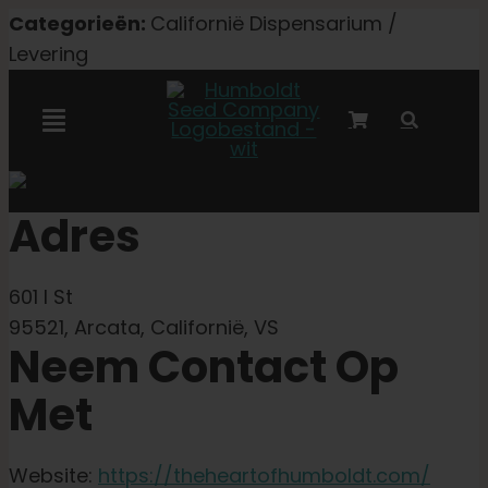
Overslaan
Categorieën:
Californië Dispensarium /
naar
Levering
inhoud
Navigatie
Toggelen
Marley-samenwerking
Adres
Gefeminiseerde zaden
601 I St
95521, Arcata, Californië, VS
Autoflower zaden
Neem Contact Op
Met
Triploïde zaden
Website:
https://theheartofhumboldt.com/