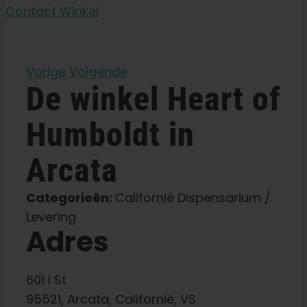
Tuinzaden
Contact Winkel
Leer
Vorige
Volgende
De
winkel
Heart of
Druk op
Humboldt
in
Over
Arcata
Pheno jagen
Categorieën:
Californië Dispensarium /
Levering
Behoud van Caribische genetica
Adres
Neem contact op met
601 I St
95521, Arcata, Californië, VS