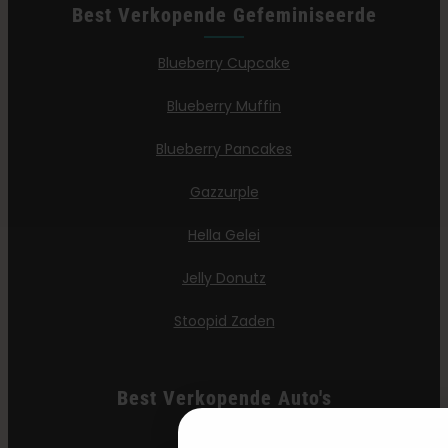
Best Verkopende Gefeminiseerde
Blueberry Cupcake
Blueberry Muffin
Blueberry Pancakes
Gazzurple
Hella Gelei
Jelly Donutz
Stoopid Zaden
Best Verkopende Auto's
All Gas OG