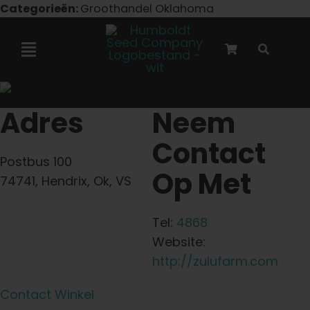
Overslaan
Categorieën:
Groothandel Oklahoma
naar
inhoud
Navigatie
Toggelen
Marley-samenwerking
Adres
Neem
Contact
Gefeminiseerde zaden
Postbus 100
Op Met
74741, Hendrix, Ok, VS
Autoflower zaden
Tel:
4868
Triploïde zaden
Website:
http://zulufarm.com
Tuinzaden
Contact Winkel