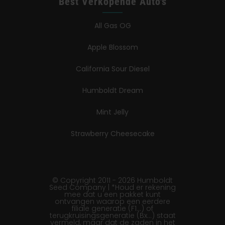
Best Verkopende Auto's
All Gas OG
Apple Blossom
California Sour Diesel
Humboldt Dream
Mint Jelly
Strawberry Cheesecake
© Copyright 2011 - 2026 Humboldt
Seed Company | *Houd er rekening
mee dat u een pakket kunt
ontvangen waarop een eerdere
filiale generatie (F1…) of
terugkruisingsgeneratie (Bx…) staat
vermeld, maar dat de zaden in het