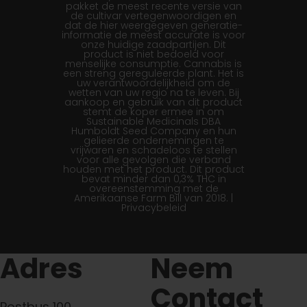
pakket de meest recente versie van
de cultivar vertegenwoordigen en
dat de hier weergegeven generatie-
informatie de meest accurate is voor
onze huidige zaadpartijen. Dit
product is niet bedoeld voor
menselijke consumptie. Cannabis is
een streng gereguleerde plant. Het is
uw verantwoordelijkheid om de
wetten van uw regio na te leven. Bij
aankoop en gebruik van dit product
stemt de koper ermee in om
Sustainable Medicinals DBA
Humboldt Seed Company en hun
gelieerde ondernemingen te
vrijwaren en schadeloos te stellen
voor alle gevolgen die verband
houden met het product. Dit product
bevat minder dan 0,3% THC in
overeenstemming met de
Amerikaanse Farm Bill van 2018. |
Privacybeleid
Adres
Neem
Contact
Postbus 100