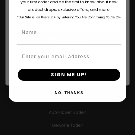
your first order and be the first to know about new
The content and products of our website is reserved for
Winkel Op
product drops, exclusive offers, and more.
those of legal age.
Please see Terms & Conditions.
*Our Site is For Users 21+ by Entering You Are Confirming You're 21+
age_gap
I accept cookie settings and privacy policy
Shop VS
Name
Winkelen in de EU
Agree & Enter
Kleding kopen
Email
By clicking AGREE & ENTER, you confirm you are 18
Detailhandel
years or older
SIGN ME UP!
Informatie
NO, THANKS
Gefeminiseerde zaden
AutoFlower Zaden
Gewone zaden