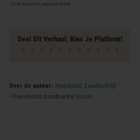
voor
2021|
Reacties uitgeschakeld
Zulu
Farms
winkel
in
Hendrix
Deel Dit Verhaal, Kies Je Platform!
Facebook
X
Reddit
LinkedIn
WhatsApp
Telegram
Tumblr
Pinterest
Vk
Xing
E-
mail
Over de auteur:
Humboldt Zaadbedrijf