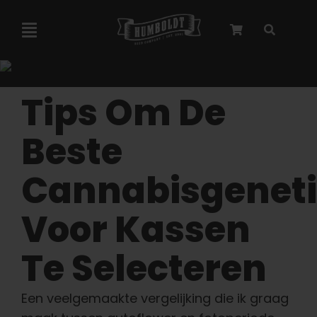
Overslaan
naar
Navigatie
inhoud
Toggelen
Marley-samenwerking
Tips Om De
Gefeminiseerde zaden
Beste
Cannabisgenet
Autoflower zaden
Voor Kassen
Triploïde zaden
Te Selecteren
Tuinzaden
Een veelgemaakte vergelijking die ik graag