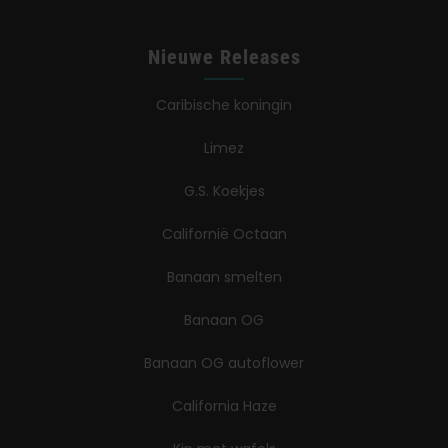
Nieuwe Releases
Caribische koningin
Limez
G.S. Koekjes
Californië Octaan
Banaan smelten
Banaan OG
Banaan OG autoflower
California Haze