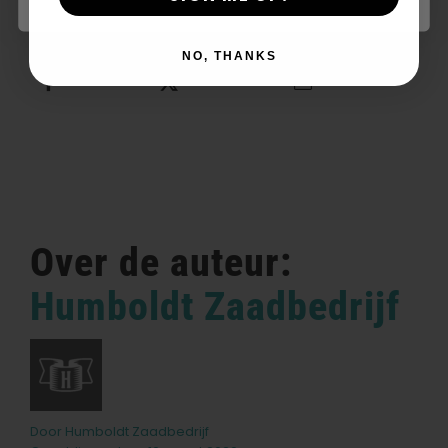
NO, THANKS
Deel dit
Tweet dit
E-mail dit
Over de auteur:
Humboldt Zaadbedrijf
Door
Humboldt Zaadbedrijf