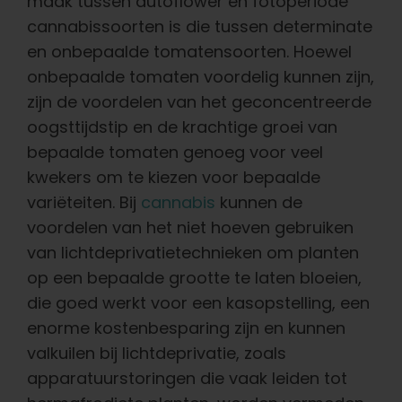
Leer
maak tussen autoflower en fotoperiode
cannabissoorten is die tussen determinate
en onbepaalde tomatensoorten. Hoewel
Druk op
onbepaalde tomaten voordelig kunnen zijn,
zijn de voordelen van het geconcentreerde
Over
oogsttijdstip en de krachtige groei van
bepaalde tomaten genoeg voor veel
kwekers om te kiezen voor bepaalde
Pheno jagen
variëteiten. Bij
cannabis
kunnen de
voordelen van het niet hoeven gebruiken
Behoud van Caribische genetica
van lichtdeprivatietechnieken om planten
op een bepaalde grootte te laten bloeien,
Neem contact op met
die goed werkt voor een kasopstelling, een
enorme kostenbesparing zijn en kunnen
valkuilen bij lichtdeprivatie, zoals
Winkel op
apparatuurstoringen die vaak leiden tot