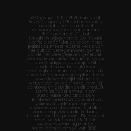
© Copyright 2011 - 2026 Humboldt
Seed Company | *Houd er rekening
mee dat u een pakket kunt
ontvangen waarop een eerdere
filiale generatie (F1…) of
terugkruisingsgeneratie (Bx…) staat
vermeld, maar dat de zaden in het
pakket de meest recente versie van
de cultivar vertegenwoordigen en
dat de hier weergegeven generatie-
informatie de meest accurate is voor
onze huidige zaadpartijen. Dit
product is niet bedoeld voor
menselijke consumptie. Cannabis is
een streng gereguleerde plant. Het is
uw verantwoordelijkheid om de
wetten van uw regio na te leven. Bij
aankoop en gebruik van dit product
stemt de koper ermee in om
Sustainable Medicinals DBA
Humboldt Seed Company en hun
gelieerde ondernemingen te
vrijwaren en schadeloos te stellen
voor alle gevolgen die verband
houden met het product. Dit product
bevat minder dan 0,3% THC in
overeenstemming met de
Amerikaanse Farm Bill van 2018. |