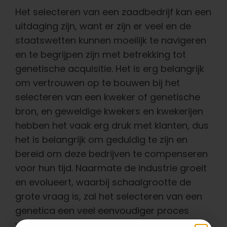
Het selecteren van een zaadbedrijf kan een
uitdaging zijn, want er zijn er veel en de
staatswetten kunnen moeilijk te navigeren
en te begrijpen zijn met betrekking tot
genetische acquisitie. Het is erg belangrijk
om vertrouwen op te bouwen bij het
selecteren van een kweker of genetische
bron, en geweldige kwekers en kwekerijen
hebben het vaak erg druk met klanten, dus
het is belangrijk om geduldig te zijn en
bereid om deze bedrijven te compenseren
voor hun tijd. Naarmate de industrie groeit
en evolueert, waarbij schaalgrootte de
grote vraag is, zal het selecteren van een
genetica een veel eenvoudiger proces
worden. Voor nu kan deze belangrijke fase