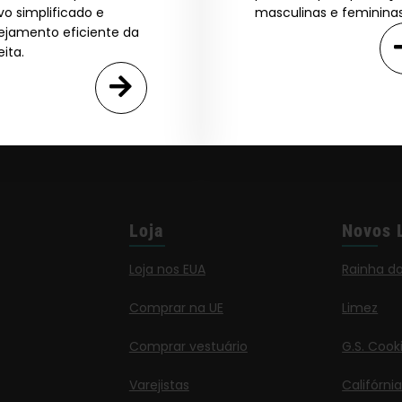
ivo simplificado e
masculinas e femininas
ejamento eficiente da
eita.
Loja
Novos 
Loja nos EUA
Rainha d
Comprar na UE
Limez
Comprar vestuário
G.S. Cook
Varejistas
Califórni