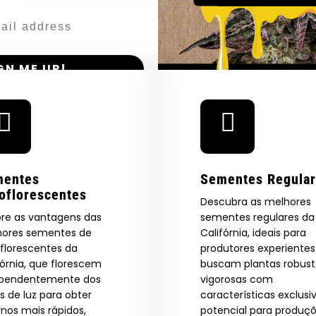
Cannabis 
De Cada Vez —
Honeysuckle
By clicking AGREE & ENTER, you confirm you are 18
years or older
GN ME UP!
O, THANKS
mentes
Sementes Regula
oflorescentes
Descubra as melhores
ore as vantagens das
sementes regulares da
ores sementes de
Califórnia, ideais para
florescentes da
produtores experiente
fórnia, que florescem
buscam plantas robust
ependentemente dos
vigorosas com
os de luz para obter
características exclusi
rnos mais rápidos,
potencial para produç