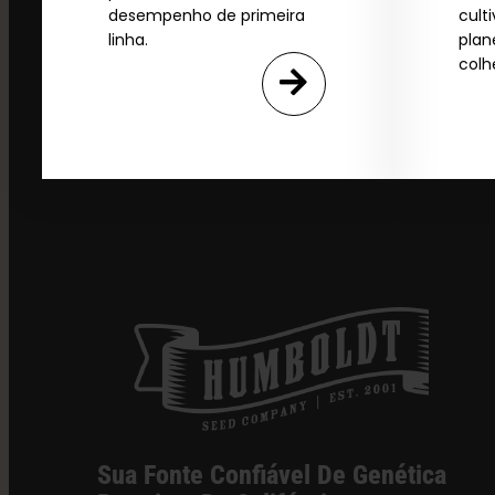
desempenho de primeira
cult
linha.
plan
colh
Sua Fonte Confiável De Genética