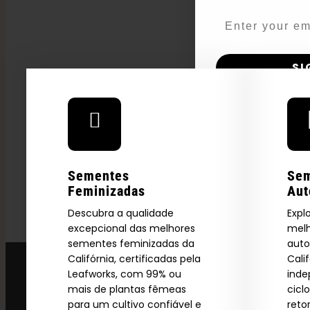
VICE
Email
SI
N
Sementes
Se
Feminizadas
Aut
Descubra a qualidade
Expl
excepcional das melhores
melh
sementes feminizadas da
auto
Califórnia, certificadas pela
Cali
Leafworks, com 99% ou
ind
mais de plantas fêmeas
cicl
para um cultivo confiável e
reto