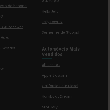
Gazzurple
ento de banana
Hella Jelly
OG
Jelly Donutz
G Autoflower
Sementes de Stoopid
a Haze
' Wafflez
Automóveis Mais
Vendidos
g
All Gas OG
 OG
Apple Blossom
California Sour Diesel
Humboldt Dream
Mint Jelly