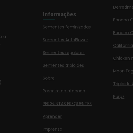
Derretim
Informações
Banana 
Sementes feminizadas
Banana O
o à
Sementes AutoFlower
.
Californi
Sementes regulares
Chicken n
Sementes triploides
Moon Fo
Sobre
Triploide
Parceiro de atacado
Purpz
PERGUNTAS FREQUENTES
Aprender
Imprensa