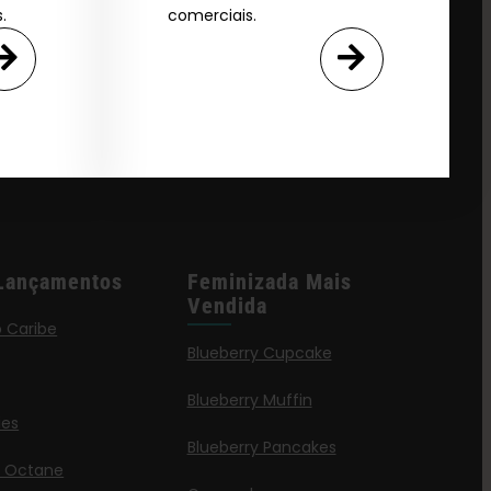
.
comerciais.
Lançamentos
Feminizada Mais
Vendida
o Caribe
Blueberry Cupcake
Blueberry Muffin
ies
Blueberry Pancakes
a Octane