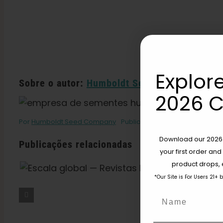
Explore
Sobre o autor:
Humboldt Seed Company
2026 C
Por
Humboldt Seed Company
Publicado em: 27 de fevereiro 
Download our 2026 s
Publicações relacionadas
your first order and
product drops, 
O Que É O THCV? A
Verdade Sobre A
*Our Site is For Users 21+ 
“maconha Dietética”,
Name
Energia E A Sensação
De Estar Chapado —