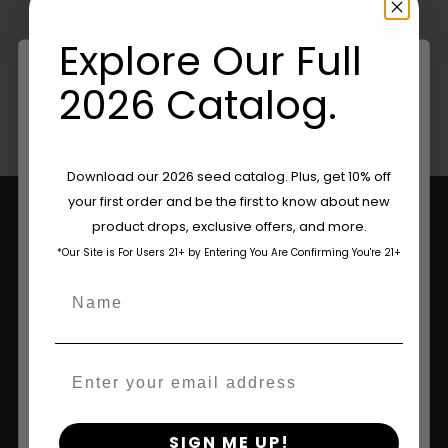
densos
Explore Our Full
2026 Catalog.
Are You Aged 18 Or Over?
Download our 2026 seed catalog. Plus, get 10% off
your first order and be the first to know about new
The content and products of our website is reserved for
product drops, exclusive offers, and more.
those of legal age.
Please see Terms & Conditions.
*Our Site is For Users 21+ by Entering You Are Confirming You're 21+
age_gap
I accept cookie settings and privacy policy
Name
Agree & Enter
Email
Sua Fonte Confiável De Genética
By clicking AGREE & ENTER, you confirm you are 18
Premium Da Califórnia.
years or older
SIGN ME UP!