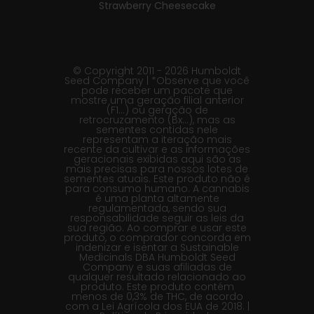
Strawberry Cheesecake
© Copyright 2011 - 2026 Humboldt
Seed Company | *Observe que você
pode receber um pacote que
mostre uma geração filial anterior
(F1…) ou geração de
retrocruzamento (Bx…), mas as
sementes contidas nele
representam a iteração mais
recente da cultivar e as informações
geracionais exibidas aqui são as
mais precisas para nossos lotes de
sementes atuais. Este produto não é
para consumo humano. A cannabis
é uma planta altamente
regulamentada, sendo sua
responsabilidade seguir as leis da
sua região. Ao comprar e usar este
produto, o comprador concorda em
indenizar e isentar a Sustainable
Medicinals DBA Humboldt Seed
Company e suas afiliadas de
qualquer resultado relacionado ao
produto. Este produto contém
menos de 0,3% de THC, de acordo
com a Lei Agrícola dos EUA de 2018. |