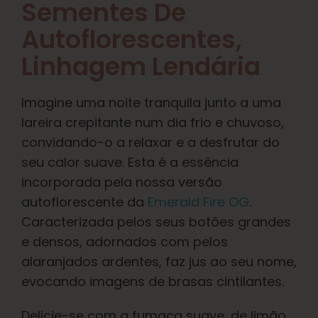
Aprender
Sementes De
Autoflorescentes
,
Imprensa
Linhagem Lendária
Sobre
Imagine uma noite tranquila junto a uma
lareira crepitante num dia frio e chuvoso,
Caça ao feno
convidando-o a relaxar e a desfrutar do
seu calor suave. Esta é a essência
incorporada pela nossa versão
Preservando a genética caribenha
autoflorescente da
Emerald Fire OG
.
Caracterizada pelos seus botões grandes
Contato
e densos, adornados com pelos
alaranjados ardentes, faz jus ao seu nome,
evocando imagens de brasas cintilantes.
Loja
Delicie-se com a fumaça suave, de limão