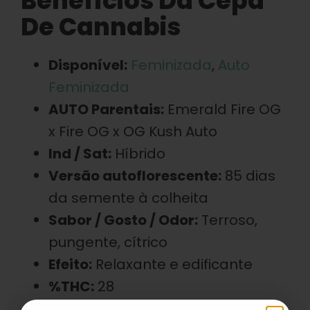
Benefícios Da Cepa
De Cannabis
Disponível:
Feminizada
,
Auto
Feminizada
AUTO Parentais:
Emerald Fire OG
x Fire OG x OG Kush Auto
Ind / Sat:
Híbrido
Versão autoflorescente:
85 dias
da semente à colheita
Sabor / Gosto / Odor:
Terroso,
pungente, cítrico
Efeito:
Relaxante e edificante
%THC:
28
Características:
Nugs grandes e