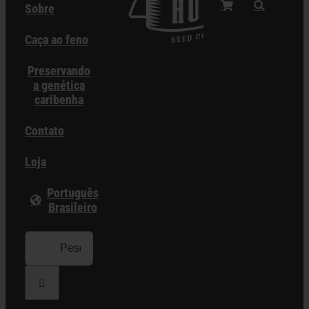
Sobre
Caça ao feno
Preservando
a genética
caribenha
Contato
Loja
Português
Brasileiro
Procurar
por: