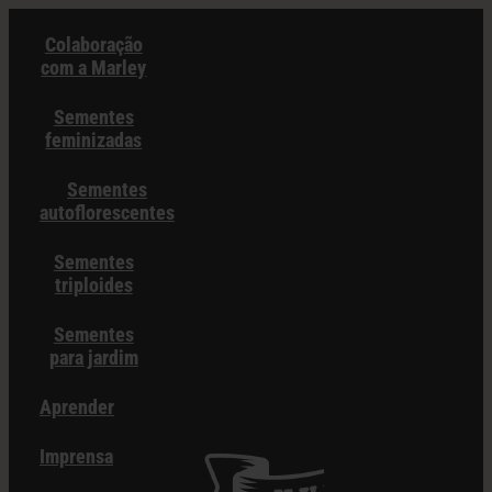
Pular
Colaboração
para
com a Marley
o
conteúdo
Sementes
feminizadas
Sementes
autoflorescentes
Sementes
triploides
Sementes
para jardim
Aprender
Imprensa