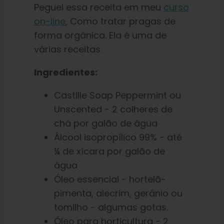
Peguei essa receita em meu
curso
on-line
,
Como tratar pragas de
forma orgânica
. Ela é uma de
várias receitas.
Ingredientes:
Castille Soap Peppermint ou
Unscented - 2 colheres de
chá por galão de água
Álcool isopropílico 99% - até
¼ de xícara por galão de
água
Óleo essencial - hortelã-
pimenta, alecrim, gerânio ou
tomilho - algumas gotas.
Óleo para horticultura - 2