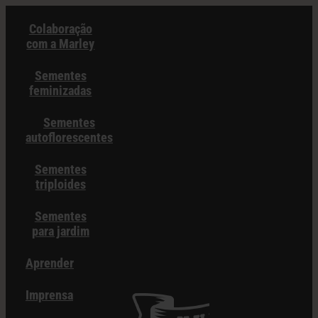
Pular
Colaboração
para
com a Marley
o
conteúdo
Sementes
feminizadas
Sementes
autoflorescentes
Sementes
triploides
Sementes
para jardim
Aprender
Imprensa