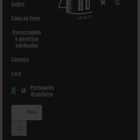
Sobre
Caça ao feno
Preservando
a genética
caribenha
Contato
Loja
Português
Brasileiro
Procurar
por: