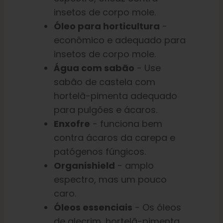
insetos de corpo mole.
Óleo para horticultura
-
econômico e adequado para
insetos de corpo mole.
Água com sabão
- Use
sabão de castela com
hortelã-pimenta adequado
para pulgões e ácaros.
Enxofre
- funciona bem
contra ácaros da carepa e
patógenos fúngicos.
Organishield
- amplo
espectro, mas um pouco
caro.
Óleos essenciais
- Os óleos
de alecrim, hortelã-pimenta,