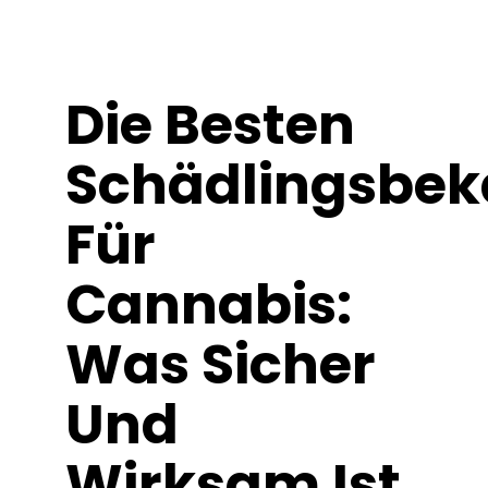
Lernen Sie
Presse
Die Besten
Über
Schädlingsbek
Pheno-Jagd
Für
Cannabis:
Erhaltung der karibischen Genetik
Was Sicher
Kontakt
Und
Shop
Wirksam Ist