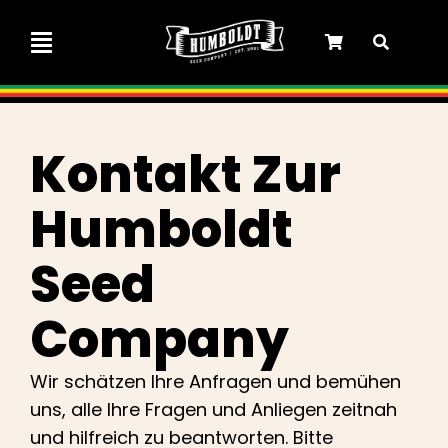
Zum
Inhalt
Navigation
springen
umschalten
Marley-Kooperation
Kontakt Zur
Feminisierte Samen
Humboldt
Autoflower-Samen
Seed
Triploide Samen
Company
Wir schätzen Ihre Anfragen und bemühen
Gartensamen
uns, alle Ihre Fragen und Anliegen zeitnah
und hilfreich zu beantworten. Bitte