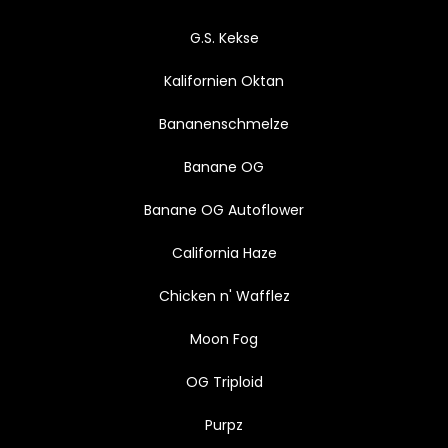
G.S. Kekse
Kalifornien Oktan
Bananenschmelze
Banane OG
Banane OG Autoflower
California Haze
Chicken n' Wafflez
Moon Fog
OG Triploid
Purpz