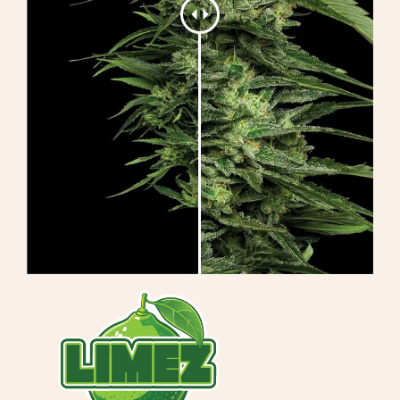
Lernen Sie
Presse
Über
Pheno-Jagd
Erhaltung der karibischen Genetik
Kontakt
Shop