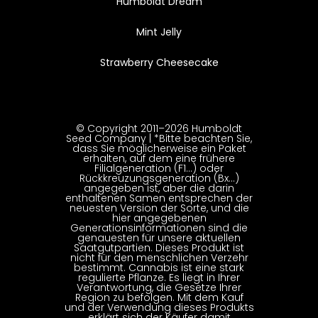
Humboldt Dream
Mint Jelly
Strawberry Cheesecake
© Copyright 2011–2026 Humboldt
Seed Company | *Bitte beachten Sie,
dass Sie möglicherweise ein Paket
erhalten, auf dem eine frühere
Filialgeneration (F1…) oder
Rückkreuzungsgeneration (Bx…)
angegeben ist, aber die darin
enthaltenen Samen entsprechen der
neuesten Version der Sorte, und die
hier angegebenen
Generationsinformationen sind die
genauesten für unsere aktuellen
Saatgutpartien. Dieses Produkt ist
nicht für den menschlichen Verzehr
bestimmt. Cannabis ist eine stark
regulierte Pflanze. Es liegt in Ihrer
Verantwortung, die Gesetze Ihrer
Region zu befolgen. Mit dem Kauf
und der Verwendung dieses Produkts
erklärt sich der Käufer damit