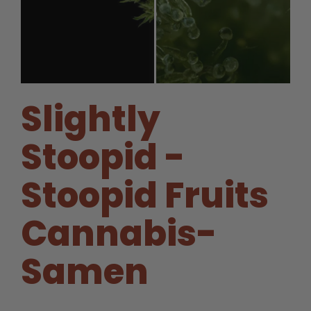
Slightly
Stoopid -
Stoopid Fruits
Cannabis-
Samen