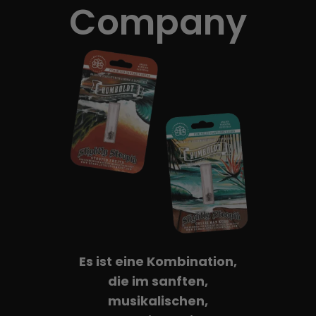
Lernen Sie
Company
Presse
Über
Pheno-Jagd
Erhaltung der karibischen Genetik
Kontakt
Es ist eine Kombination,
Shop
die im sanften,
musikalischen,