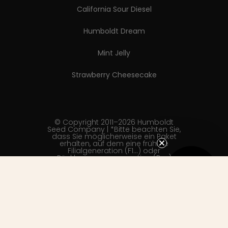
California Sour Diesel
Humboldt Dream
Mint Jelly
Strawberry Cheesecake
© Copyright 2011–2026 Humboldt
Seed Company | *Bitte beachten Sie,
dass Sie möglicherweise ein Paket
erhalten, auf dem eine frühere
Filialgeneration (F1…) oder
Rückkreuzungsgeneration (Bx…)
angegeben ist, aber die darin
GET 10%
enthaltenen Samen entsprechen der
neuesten Version der Sorte, und die
OFF*
hier angegebenen
Generationsinformationen sind die
genauesten für unsere aktuellen
Saatgutpartien. Dieses Produkt ist
nicht für den menschlichen Verzehr
bestimmt. Cannabis ist eine stark