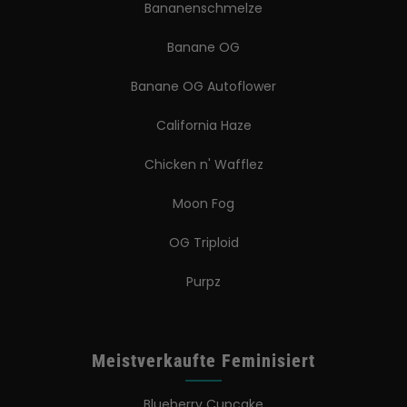
Bananenschmelze
Banane OG
Banane OG Autoflower
California Haze
Chicken n' Wafflez
Moon Fog
OG Triploid
Purpz
Meistverkaufte Feminisiert
Blueberry Cupcake