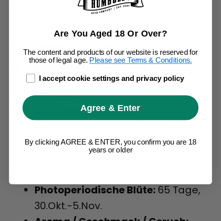
Sie sich bereit, die sanfte Welle zu reiten.
Are You Aged 18 Or Over?
Vorteile Der
The content and products of our website is reserved for
Cannabis-Sorte
those of legal age.
Please see Terms & Conditions.
age_gap
I accept cookie settings and privacy policy
Verfügbar:
Feminisiert
Agree & Enter
Verfügbar:
Reg, Fem
Elternteile:
Aprikose Papaya x
Erdbeere DQ
By clicking AGREE & ENTER, you confirm you are 18
years or older
Ind/Sat:
Sativa (20% Indica 80%
Sativa)
Photoperiodische Blüte:
65 Tage,
30.Okt.-5.Nov.