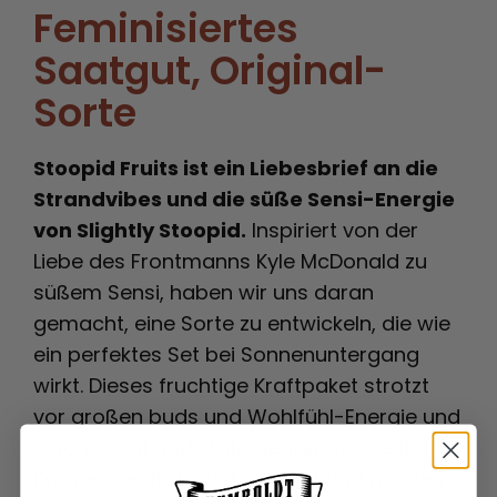
Feminisiertes
Saatgut
, Original-
Sorte
Stoopid Fruits ist ein Liebesbrief an die
Strandvibes und die süße Sensi-Energie
von Slightly Stoopid.
Inspiriert von der
Liebe des Frontmanns Kyle McDonald zu
süßem Sensi, haben wir uns daran
gemacht, eine Sorte zu entwickeln, die wie
ein perfektes Set bei Sonnenuntergang
wirkt. Dieses fruchtige Kraftpaket strotzt
vor großen buds und Wohlfühl-Energie und
wächst laut und stolz, genau wie die Band.
Drehen Sie die Lautstärke auf und machen