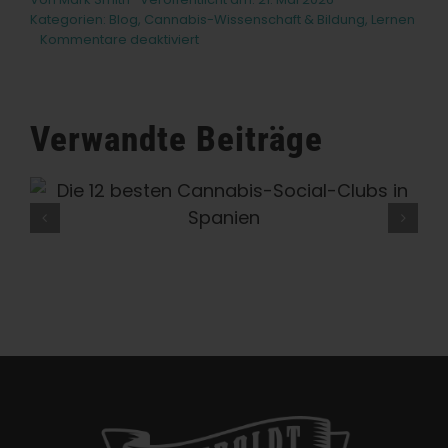
Kategorien:
Blog
,
Cannabis-Wissenschaft & Bildung
,
Lernen
für
Kommentare deaktiviert
HLVd
in
Cannabis:
Das
Verwandte Beiträge
Hop-
Latent-
Viroid
Das Beste Aus Ihrem Indoor-
Garten Herausholen: Die 9
Besten Kompakten Sorten Für
Indoor Grower*innen