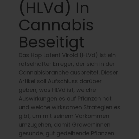
Lernen Sie
(HLVd) In
Cannabis
Presse
Beseitigt
Über
Das Hop Latent Viroid (HLVd) ist ein
Pheno-Jagd
rätselhafter Erreger, der sich in der
Cannabisbranche ausbreitet. Dieser
Artikel soll Aufschluss darüber
Erhaltung der karibischen Genetik
geben, was HLVd ist, welche
Auswirkungen es auf Pflanzen hat
Kontakt
und welche wirksamen Strategien es
gibt, um mit seinem Vorkommen
Shop
umzugehen, damit Grower*innen
gesunde, gut gedeihende Pflanzen