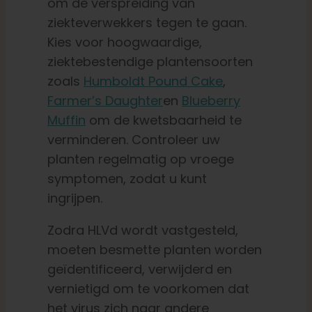
om de verspreiding van
ziekteverwekkers tegen te gaan.
Kies voor hoogwaardige,
ziektebestendige plantensoorten
zoals
Humboldt Pound Cake
,
Farmer’s Daughter
en
Blueberry
Muffin
om de kwetsbaarheid te
verminderen. Controleer uw
planten regelmatig op vroege
symptomen, zodat u kunt
ingrijpen.
Zodra HLVd wordt vastgesteld,
moeten besmette planten worden
geïdentificeerd, verwijderd en
vernietigd om te voorkomen dat
het virus zich naar andere