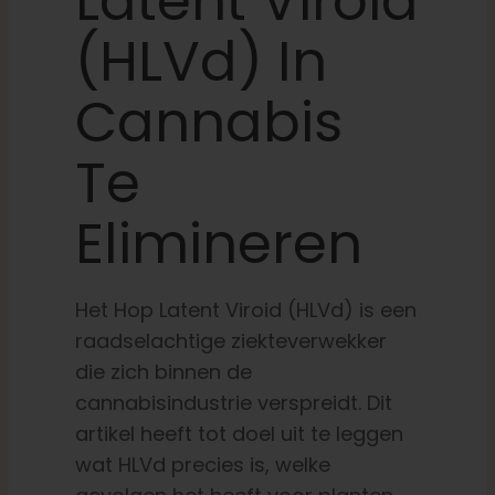
Latent Viroid
(HLVd) In
Leer
Cannabis
Druk op
Te
Over
Elimineren
Pheno jagen
Het Hop Latent Viroid (HLVd) is een
raadselachtige ziekteverwekker
Behoud van Caribische genetica
die zich binnen de
cannabisindustrie verspreidt. Dit
Neem contact op met
artikel heeft tot doel uit te leggen
wat HLVd precies is, welke
Winkel op