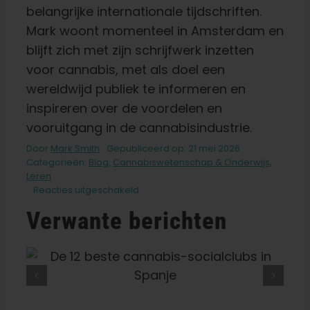
belangrijke internationale tijdschriften.
Mark woont momenteel in Amsterdam en
blijft zich met zijn schrijfwerk inzetten
voor cannabis, met als doel een
wereldwijd publiek te informeren en
inspireren over de voordelen en
vooruitgang in de cannabisindustrie.
Door
Mark Smith
Gepubliceerd op: 21 mei 2026
Categorieën:
Blog
,
Cannabiswetenschap & Onderwijs
,
Leren
voor
Reacties uitgeschakeld
HLVd
Verwante berichten
in
cannabis:
het
Hop
Haal Het Maximale Uit Je
Latent
Binnentuin: De 9 Beste
Viroid
Compacte Soorten Voor