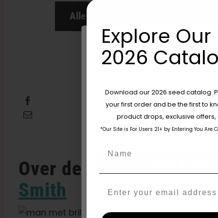
Alle artikelen lezen
Explore Our 
2026 Catalo
Are You Aged 18 Or 
Download our 2026 seed catalog. Plu
Deel dit
Tweet dit
your first order and be the first to
The content and products of our website
E-mail dit
product drops, exclusive offers
those of legal age.
Please see Terms 
*Our Site is For Users 21+ by Entering You Are 
age_gap
I accept cookie settings and pri
Name
Over de auteur:
Mark
Agree & Enter
Smith
Email
By clicking AGREE & ENTER, you conf
years or older