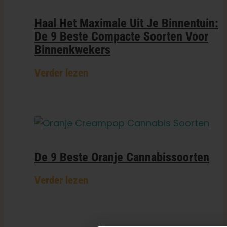
Haal Het Maximale Uit Je Binnentuin:
De 9 Beste Compacte Soorten Voor
Binnenkwekers
Verder lezen
De 9 Beste Oranje Cannabissoorten
Verder lezen