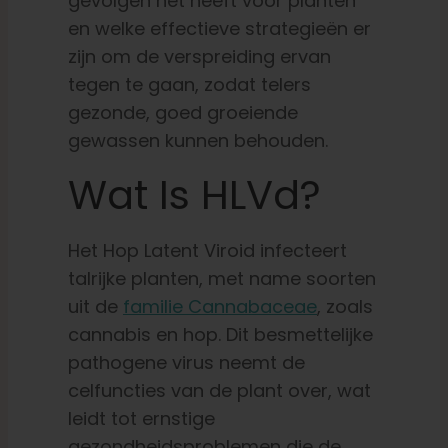
gevolgen het heeft voor planten
en welke effectieve strategieën er
zijn om de verspreiding ervan
Nederlands
tegen te gaan, zodat telers
gezonde, goed groeiende
Zoeken:
gewassen kunnen behouden.
Wat Is HLVd?
Het Hop Latent Viroid infecteert
talrijke planten, met name soorten
uit de
familie Cannabaceae
, zoals
cannabis en hop. Dit besmettelijke
pathogene virus neemt de
celfuncties van de plant over, wat
leidt tot ernstige
gezondheidsproblemen die de