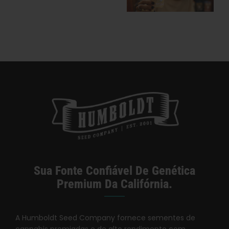
Cannabis Da
Melhores
Espanha
Variedades
Compactas
Para
Cultivadores
Em Ambiente
Interno
Sua Fonte Confiável De Genética
Premium Da Califórnia.
A Humboldt Seed Company fornece sementes de
cannabis premiadas e de alto rendimento com