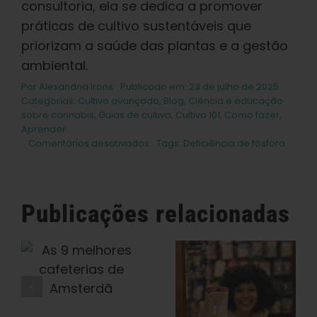
consultoria, ela se dedica a promover
práticas de cultivo sustentáveis que
priorizam a saúde das plantas e a gestão
ambiental.
Por
Alexandria Irons
Publicado em: 23 de julho de 2025
Categorias:
Cultivo avançado
,
Blog
,
Ciência e educação
sobre cannabis
,
Guias de cultivo
,
Cultivo 101
,
Como fazer
,
Aprender
em
Comentários desativados
Tags:
Deficiência de fósforo
Como
corrigir
uma
deficiência
Publicações relacionadas
de
fósforo
Como Tirar O
na
Os 12
cannabis
Máximo
Melhores
Proveito Do
Clubes
De
Seu Jardim
Sociais De
Interno: As 9