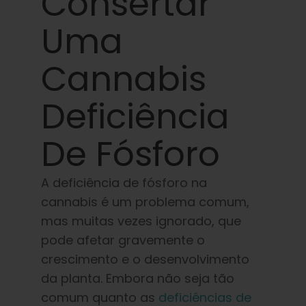
Consertar
Aprender
Uma
Imprensa
Cannabis
Sobre
Deficiência
Caça ao feno
De Fósforo
Preservando a genética caribenha
A deficiência de fósforo na
cannabis é um problema comum,
mas muitas vezes ignorado, que
Contato
pode afetar gravemente o
crescimento e o desenvolvimento
Loja
da planta. Embora não seja tão
comum quanto as
deficiências
de