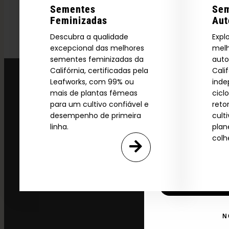
2026 C
Sementes
Se
Feminizadas
Aut
Descubra a qualidade
Expl
excepcional das melhores
melh
Download our 2026 s
sementes feminizadas da
auto
your first order and
Califórnia, certificadas pela
Cali
product drops, 
Leafworks, com 99% ou
ind
*Our Site is For Users 21+ 
mais de plantas fêmeas
cicl
para um cultivo confiável e
reto
Name
desempenho de primeira
cult
linha.
plan
colh
Email
SI
N