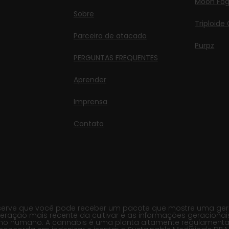
Moon Fo
Sobre
Triploide
Parceiro de atacado
Purpz
PERGUNTAS FREQUENTES
Aprender
Imprensa
Contato
erve que você pode receber um pacote que mostre uma geraçã
eração mais recente da cultivar e as informações geracionai
mo humano. A cannabis é uma planta altamente regulamentada