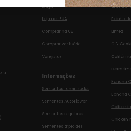
Loja
Novos 
Loja nos EUA
Rainha d
Comprar na UE
Limez
Comprar vestuário
G.S. Cook
Varejistas
Califórni
Derretim
o à
Informações
.
Banana 
Sementes feminizadas
Banana O
Sementes AutoFlower
Californi
Sementes regulares
Chicken n
Sementes triploides