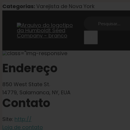
Pular
Categorias:
Varejista de Nova York
para
Procurar
o
por:
conteúdo
Endereço
850 West State St.
14779, Salamanca, NY, EUA
Contato
Site:
http://
Loja de contato