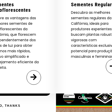
atalog.
mentes
Sementes Regula
oflorescentes
Descubra as melhores
ore as vantagens das
sementes regulares da
Are You Aged 18 Or Over?
ores sementes de
Califórnia, ideais para
eed catalog. Plus, get 10% off
florescentes da
produtores experiente
 be the first to know about new
The content and products of our website is reserved for
fórnia, que florescem
buscam plantas robust
those of legal age.
Please see Terms & Conditions.
exclusive offers, and more.
ependentemente dos
vigorosas com
by Entering You Are Confirming You're 21+
os de luz para obter
características exclusi
age_gap
I accept cookie settings and privacy policy
rnos mais rápidos,
potencial para produç
ivo simplificado e
masculinas e femininas
ejamento eficiente da
Agree & Enter
eita.
By clicking AGREE & ENTER, you confirm you are 18
years or older
GN ME UP!
O, THANKS