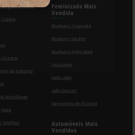
Lançamentos
Feminizada Mais
Vendida
o Caribe
Blueberry Cupcake
Blueberry Muffin
ies
Blueberry Pancakes
a Octane
Gazzurple
ento de banana
Hella Jelly
OG
Jelly Donutz
G Autoflower
Sementes de Stoopid
a Haze
' Wafflez
Automóveis Mais
Vendidos