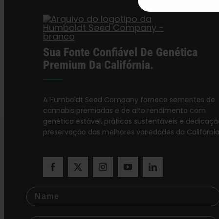
Sua Fonte Confiável De Genética
Premium Da Califórnia.
A Humboldt Seed Company fornece sementes de
cannabis premiadas e de alto rendimento com
genética estável, práticas sustentáveis e dedicaçã
preservação das melhores variedades da Califórnia
Name