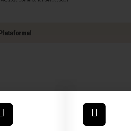
ry
16,
2023|
Comentários desativados
Dancing
Turtle
West
Store
em
Plataforma!
Salamanca
 Our Full