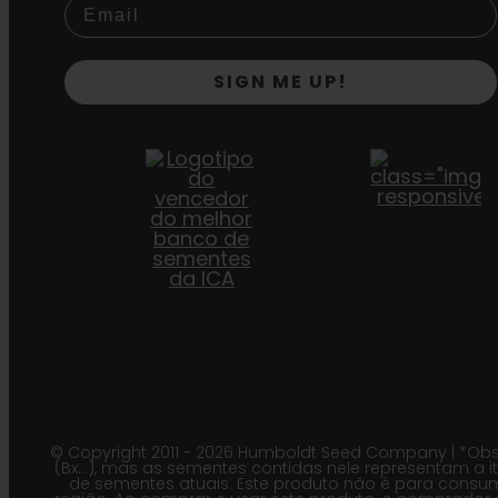
SIGN ME UP!
© Copyright 2011 - 2026 Humboldt Seed Company | *Obs
(Bx…), mas as sementes contidas nele representam a it
de sementes atuais. Este produto não é para consu