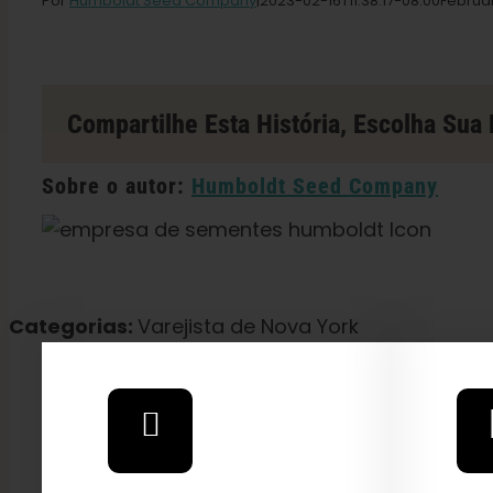
Por
Humboldt Seed Company
|2023-02-16T11
:38:17-08:00Februa
Compartilhe Esta História, Escolha Sua 
Sobre o autor:
Humboldt Seed Company
Categorias:
Varejista de Nova York
Explore