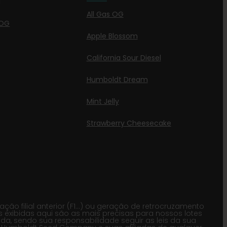
g
All Gas OG
 OG
Apple Blossom
California Sour Diesel
Humboldt Dream
Mint Jelly
Strawberry Cheesecake
o filial anterior (F1…) ou geração de retrocruzamento
s exibidas aqui são as mais precisas para nossos lotes
, sendo sua responsabilidade seguir as leis da sua