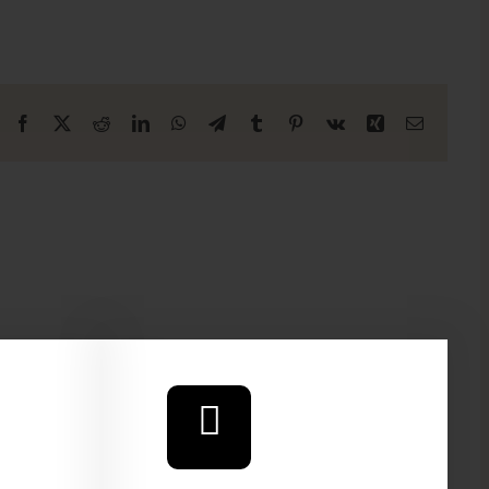
Facebook
X
Reddit
LinkedIn
WhatsApp
Telegrama
Tumblr
Pinterest
Vk
Xing
E-
mail