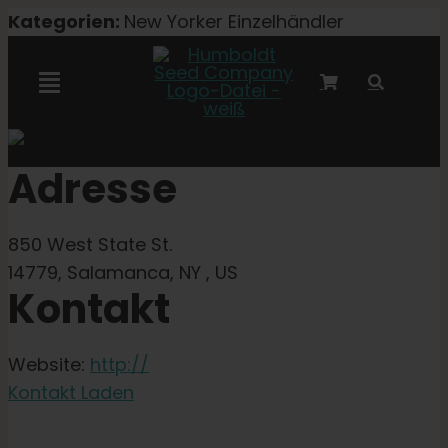
Zum
Kategorien:
New Yorker Einzelhändler
Inhalt
springen
Navigation
umschalten
Marley-Kooperation
Adresse
Feminisierte Samen
850 West State St.
14779, Salamanca, NY , US
Autoflower-Samen
Kontakt
Triploide Samen
Website:
http://
Kontakt Laden
Gartensamen