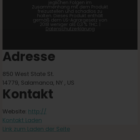
jeglichen Folgen im
Zusammenhang mit dem Produkt
freizustellen und schadlos zu
halten. Dieses Produkt enthält
gemäß dem US-Agrargesetz von
2018 weniger als 0,3 % THC. |
Datenschutzerklärung
Adresse
850 West State St.
14779, Salamanca, NY , US
Kontakt
Website:
http://
Kontakt Laden
Link zum Laden der Seite