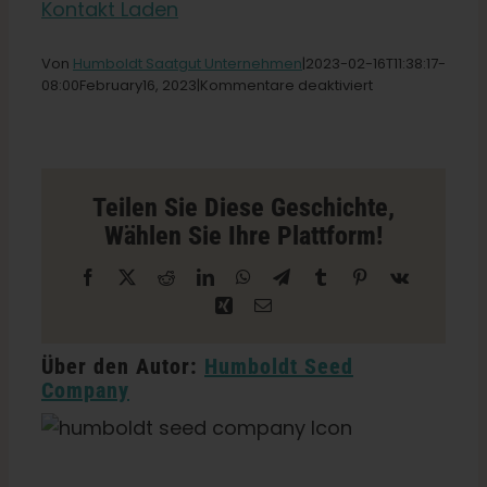
Kontakt Laden
Deutsch
Von
Humboldt Saatgut Unternehmen
|2023-02-16T11
:38:17-
für
08:00February
16,
2023|
Kommentare deaktiviert
Dancing
Suche
Turtle
nach:
West
Store
in
Teilen Sie Diese Geschichte,
Salamanca
Wählen Sie Ihre Plattform!
Facebook
X
Reddit
LinkedIn
WhatsApp
Telegramm
Tumblr
Pinterest
Vk
Xing
E-
Mail
Über den Autor:
Humboldt Seed
Company