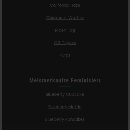
California Haze
Chicken n' Wafflez
Moon Fog
OG Triploid
Purpz
Meistverkaufte Feminisiert
Blueberry Cupcake
Blueberry Muffin
Blueberry Pancakes