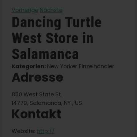
Vorherige
Nächste
Lernen Sie
Dancing Turtle
Presse
West
Store in
Salamanca
Über
Kategorien:
New Yorker Einzelhändler
Adresse
Pheno-Jagd
Erhaltung der karibischen Genetik
850 West State St.
14779, Salamanca, NY , US
Kontakt
Kontakt
Website:
http://
Shop