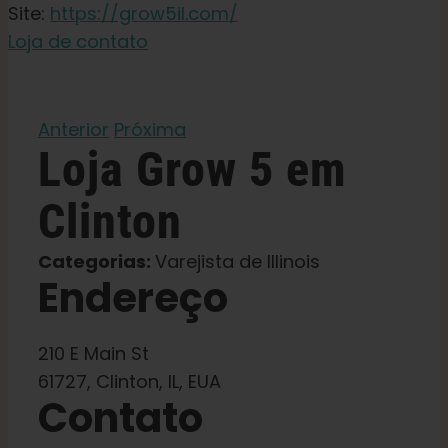
Sementes para jardim
Site:
https://grow5il.com/
Loja de contato
Aprender
Anterior
Próxima
Imprensa
Loja
Grow 5
em
Clinton
Sobre
Categorias:
Varejista de Illinois
Caça ao feno
Endereço
Preservando a genética caribenha
210 E Main St
61727, Clinton, IL, EUA
Contato
Contato