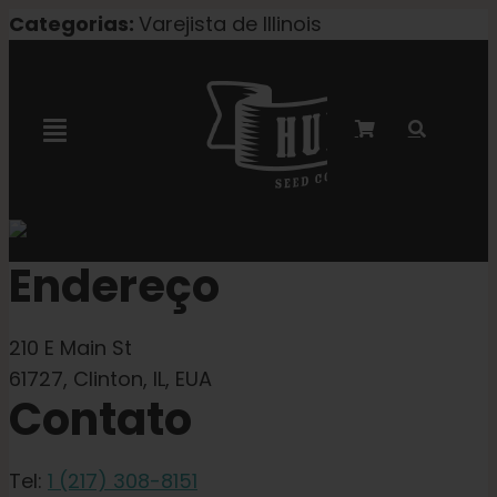
Pular
Categorias:
Varejista de Illinois
para
o
conteúdo
Navegação
alternada
Colaboração com a Marley
Endereço
Sementes feminizadas
210 E Main St
Sementes autoflorescentes
61727, Clinton, IL, EUA
Contato
Sementes triploides
Tel:
1 (217) 308-8151