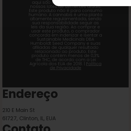
aqui são as mais precisas para
nossos lotes de sementes atuais.
Este produto não é para consumo
humano. A cannabis é uma planta
altamente regulamentada, sendo
sua responsabilidade seguir as
leis da sua região. Ao comprar e
usar este produto, o comprador
concorda em indenizar e isentar a
Sustainable Medicinals DBA
Humboldt Seed Company e suas
afiliadas de qualquer resultado
relacionado ao produto. Este
produto contém menos de 0,3%
de THC, de acordo com a Lei
Agrícola dos EUA de 2018. |
Política
de Privacidade
Endereço
210 E Main St
61727, Clinton, IL, EUA
Contato