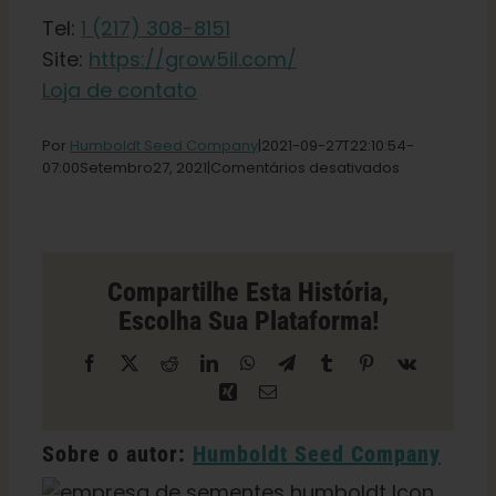
Loja
Tel:
1 (217) 308-8151
Site:
https://grow5il.com/
Loja de contato
Português Brasileiro
Por
Humboldt Seed Company
|2021-09-27T22
:10:54-
Procurar
em
07:00Setembro
27,
2021|
Comentários desativados
por:
Loja
Grow
5
em
Clinton
Compartilhe Esta História,
Escolha Sua Plataforma!
Facebook
X
Reddit
LinkedIn
WhatsApp
Telegrama
Tumblr
Pinterest
Vk
Xing
E-
mail
Sobre o autor:
Humboldt Seed Company