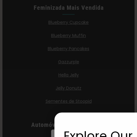
Feminizada Mais Vendida
Blueberry Cupcake
Blueberry Muffin
Blueberry Pancakes
Gazzurple
Hella Jelly
Jelly Donutz
Sementes de Stoopid
Automóveis Mais Vendidos
Explore Our 