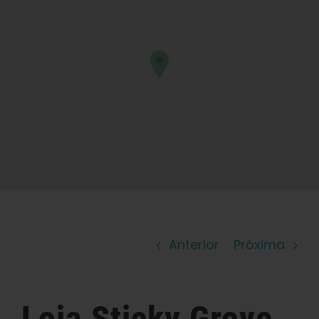
Aprender
Imprensa
Sobre
Caça ao feno
Preservando a genética caribenha
Anterior
Próxima
Contato
Loja
Loja
Sticky Grove