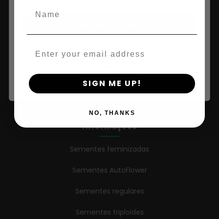
Loja
Name
Agree & Enter
Loja nos EUA
Comprar na UE
Email
By clicking AGREE & ENTER, you confirm you are 18
Comprar vestuário
years or older
SIGN ME UP!
Varejistas
NO, THANKS
Informações
Sementes feminizadas
Sementes AutoFlower
Sementes regulares
Sementes triploides