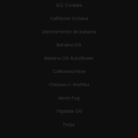
G.S. Cookies
Califórnia Octane
Derretimento de banana
Banana OG
Banana OG Autoflower
California Haze
Chicken n' Wafflez
Moon Fog
Triploide OG
Purpz