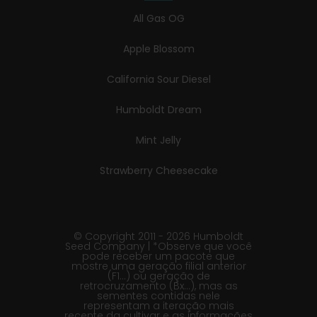
All Gas OG
Apple Blossom
California Sour Diesel
Humboldt Dream
Mint Jelly
Strawberry Cheesecake
© Copyright 2011 - 2026 Humboldt
Seed Company | *Observe que você
pode receber um pacote que
mostre uma geração filial anterior
(F1…) ou geração de
retrocruzamento (Bx…), mas as
sementes contidas nele
representam a iteração mais
recente da cultivar e as informações