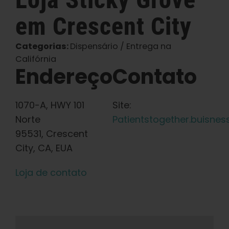
em Crescent City
Português Brasileiro
Categorias:
Dispensário / Entrega na
Procurar
Califórnia
por:
Endereço
Contato
1070-A, HWY 101
Site:
Norte
Patientstogether.buisness
95531, Crescent
City, CA, EUA
Loja de contato