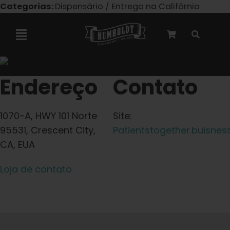
Pular
Categorias:
Dispensário / Entrega na Califórnia
para
o
Navegação
conteúdo
alternada
Colaboração com a Marley
Endereço
Contato
Sementes feminizadas
1070-A, HWY 101 Norte
Site:
95531, Crescent City,
Patientstogether.buisness
Sementes autoflorescentes
CA, EUA
Loja de contato
Sementes triploides
Sementes para jardim