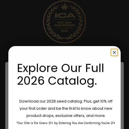
Explore Our Full
2026 Catalog.
Are You Aged 18 Or Over?
Download our 2026 seed catalog. Plus, get 10% off
your first order and be the first to know about new
The content and products of our website is reserved for
product drops, exclusive offers, and more.
those of legal age.
Please see Terms & Conditions.
*Our Site is For Users 21+ by Entering You Are Confirming You're 21+
age_gap
I accept cookie settings and privacy policy