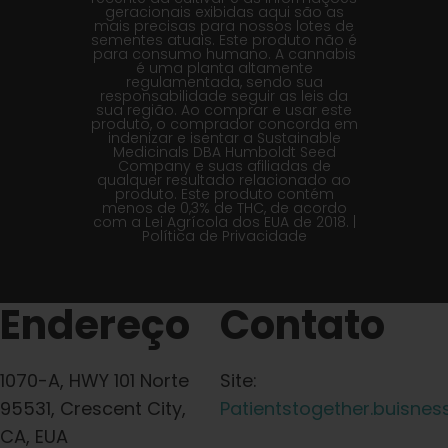
geracionais exibidas aqui são as
mais precisas para nossos lotes de
sementes atuais. Este produto não é
para consumo humano. A cannabis
é uma planta altamente
regulamentada, sendo sua
responsabilidade seguir as leis da
sua região. Ao comprar e usar este
produto, o comprador concorda em
indenizar e isentar a Sustainable
Medicinals DBA Humboldt Seed
Company e suas afiliadas de
qualquer resultado relacionado ao
produto. Este produto contém
menos de 0,3% de THC, de acordo
com a Lei Agrícola dos EUA de 2018. |
Política de Privacidade
Endereço
Contato
1070-A, HWY 101 Norte
Site:
95531, Crescent City,
Patientstogether.buisness
CA, EUA