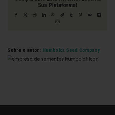
City
Sua Plataforma!
Facebook
X
Reddit
LinkedIn
WhatsApp
Telegrama
Tumblr
Pinterest
Vk
Xing
E-
mail
Sobre o autor:
Humboldt Seed Company
Categorias:
Dispensário / Entrega na Califórnia