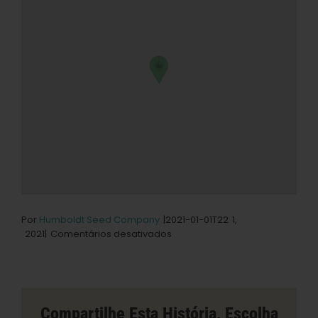
Por
Humboldt Seed Company
|2021-01-01T22
1,
em
2021|
Comentários desativados
Sticky
Grove
Store
em
Crescent
Compartilhe Esta História, Escolha