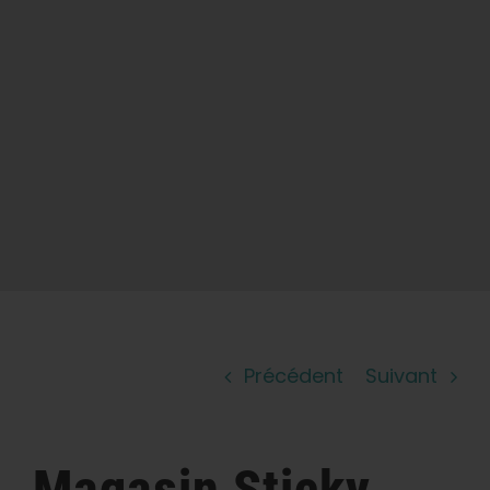
Apprendre
Presse
A propos de
Chasse au phéno
Préserver le patrimoine génétique des
Caraïbes
Précédent
Suivant
Contact
Boutique
Magasin
Sticky