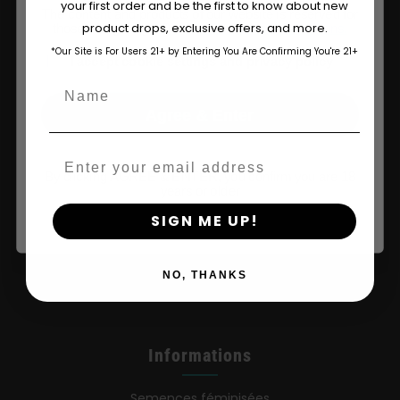
your first order and be the first to know about new
The content and products of our website is reserved for
product drops, exclusive offers, and more.
those of legal age.
Please see Terms & Conditions.
*Our Site is For Users 21+ by Entering You Are Confirming You're 21+
age_gap
I accept cookie settings and privacy policy
Name
Agree & Enter
Boutique
Email
Shop US
By clicking AGREE & ENTER, you confirm you are 18
years or older
Magasin UE
SIGN ME UP!
Acheter des vêtements
NO, THANKS
Détaillants
Informations
Semences féminisées