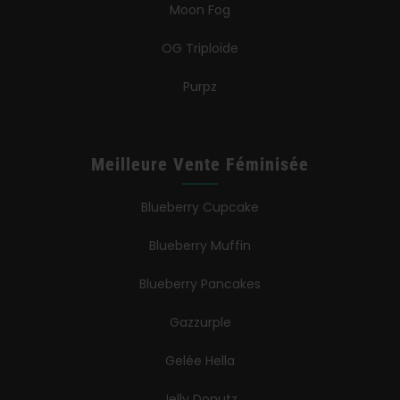
Moon Fog
OG Triploïde
Purpz
Meilleure Vente Féminisée
Blueberry Cupcake
Blueberry Muffin
Blueberry Pancakes
Gazzurple
Gelée Hella
Jelly Donutz