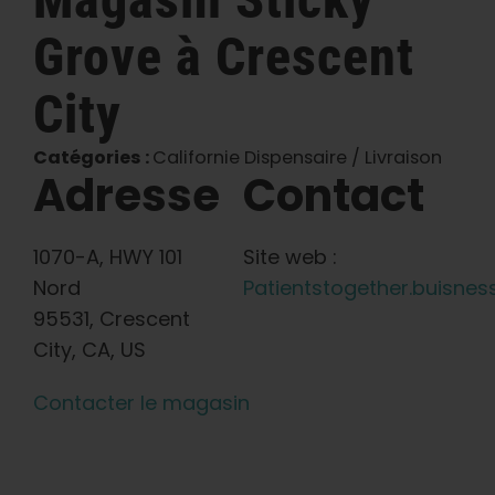
Grove
à Crescent
Français
City
Recherche
de
:
Catégories :
Californie Dispensaire / Livraison
Adresse
Contact
1070-A, HWY 101
Site web :
Nord
Patientstogether.buisness
95531, Crescent
City, CA, US
Contacter le magasin