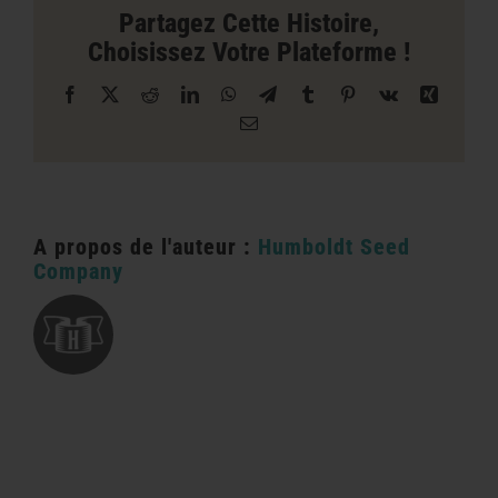
à
Partagez Cette Histoire,
Crescent
Choisissez Votre Plateforme !
City
Facebook
X
Reddit
LinkedIn
WhatsApp
Télégramme
Tumblr
Pinterest
Vk
Xing
Courriel
A propos de l'auteur :
Humboldt Seed
Company