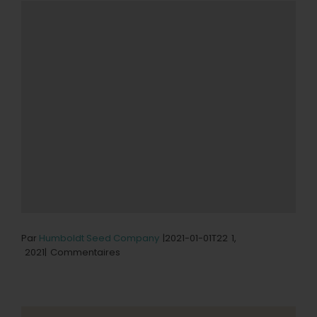
Par
Humboldt Seed Company
|2021-01-01T22
1,
sur
2021|
Commentaires
le
magasin
Sticky
Grove