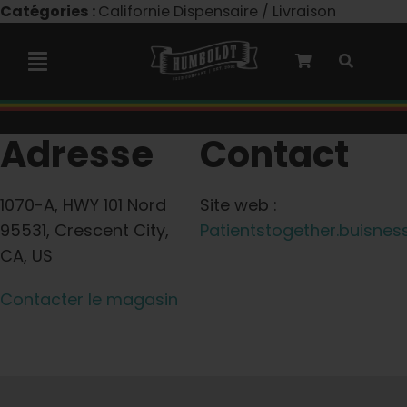
Skip
Catégories :
Californie Dispensaire / Livraison
to
content
Toggle
Navigation
Collaboration avec Marley
Adresse
Contact
Semences féminisées
1070-A, HWY 101 Nord
Site web :
95531, Crescent City,
Patientstogether.buisness
Graines Autoflower
CA, US
Contacter le magasin
Semences triploïdes
Graines de jardin