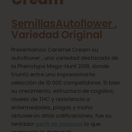
Aprenda
SemillasAutoflower
,
Pulse
Variedad Original
Acerca de
Presentamos Caramel Cream su
autoflower , una variedad destacada de
Caza de fenotipos
la Phenotype Mega-Hunt 2018, donde
triunfó entre una impresionante
Preservación de la genética caribeña
selección de 10 000 competidores. Si bien
su crecimiento, estructura de cogollos,
niveles de THC y resistencia a
Póngase en contacto con
enfermedades, plagas y moho
obtuvieron altas calificaciones, fue su
Tienda
tentador
perfil de terpenos
lo que