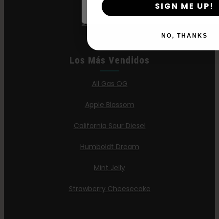
Jelly Donutz
SIGN ME UP!
Semillas Stoopid
NO, THANKS
Los Más Vendidos
All Gas OG
Apple Blossom
California Sour Diesel
Humboldt Dream
Mint Jelly
Strawberry Cheesecake