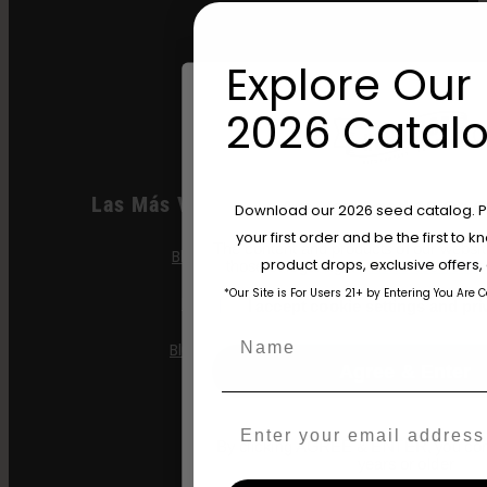
Moon Fog
OG Triploid
Explore Our 
Purpz
2026 Catalo
Las Más Vendidas Feminizadas
Are You Aged 18 Or 
Download our 2026 seed catalog. Plu
your first order and be the first to
The content and products of our website
Blueberry Cupcake
product drops, exclusive offers
those of legal age.
Please see Terms 
*Our Site is For Users 21+ by Entering You Are 
Blueberry Muffin
age_gap
I accept cookie settings and pri
Name
Blueberry Pancakes
Agree & Enter
Gazzurple
Email
Gelatina Hella
By clicking AGREE & ENTER, you conf
years or older