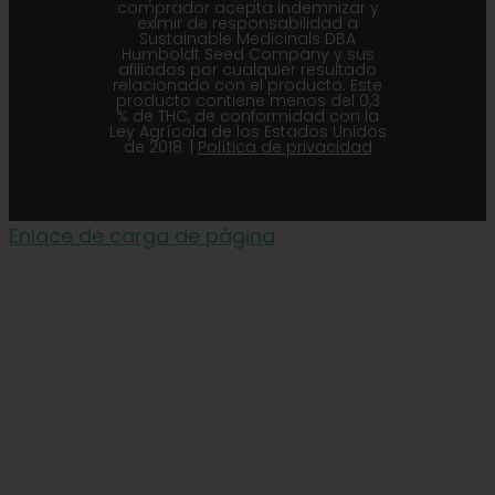
comprador acepta indemnizar y
eximir de responsabilidad a
Sustainable Medicinals DBA
Humboldt Seed Company y sus
afiliados por cualquier resultado
relacionado con el producto. Este
producto contiene menos del 0,3
% de THC, de conformidad con la
Ley Agrícola de los Estados Unidos
de 2018. |
Política de privacidad
Enlace de carga de página