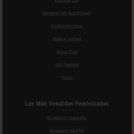
Plátano OG
Banana OG Autoflower
California Haze
Pollo y gofres
Moon Fog
OG Triploid
Purpz
Las Más Vendidas Feminizadas
Blueberry Cupcake
Blueberry Muffin