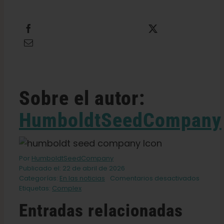
Compartir
Twittear
Enviar por correo electrónico
Sobre el autor:
HumboldtSeedCompany
Por
HumboldtSeedCompany
Publicado el: 22 de abril de 2026
en
Categorías:
En las noticias
Comentarios desactivados
Carrots
Etiquetas:
Complex
se
Entradas relacionadas
dirige
a