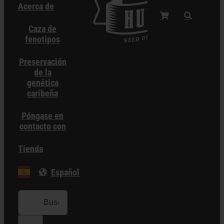
Acerca de
Caza de
fenotipos
Preservación
de la
genética
caribeña
Póngase en
contacto con
Tienda
Español
Buscar: