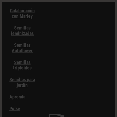
Ir
Colaboración
al
con Marley
contenido
Semillas
feminizadas
Semillas
Autoflower
Semillas
triploides
Semillas para
jardín
Aprenda
Pulse