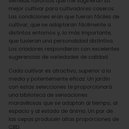
Aprenda
semillas favoritos que me sugirieran su
mejor cultivar para cultivadores caseros.
Las condiciones eran que fueran fáciles de
Pulse
cultivar, que se adaptaran fácilmente a
distintos entornos y, lo más importante,
Acerca de
que tuvieran una personalidad distintiva.
Los criadores respondieron con excelentes
sugerencias de variedades de calidad.
Caza de fenotipos
Cada cultivar es atractivo, superior a la
Preservación de la genética caribeña
media y potentemente eficaz. Un jardín
con estas selecciones te proporcionará
una biblioteca de sensaciones
Póngase en contacto con
maravillosas que se adaptan al tiempo, al
espacio y al estado de ánimo. Un par de
Tienda
las cepas producen altas proporciones de
CBD.