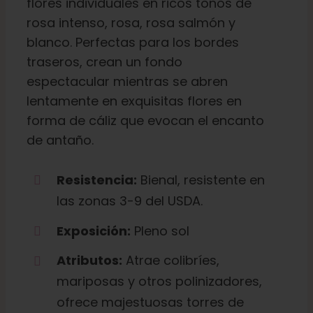
flores individuales en ricos tonos de
Español
rosa intenso, rosa, rosa salmón y
blanco. Perfectas para los bordes
Buscar:
traseros, crean un fondo
espectacular mientras se abren
lentamente en exquisitas flores en
forma de cáliz que evocan el encanto
de antaño.
Resistencia:
Bienal, resistente en
las zonas 3-9 del USDA.
Exposición:
Pleno sol
Atributos:
Atrae colibríes,
mariposas y otros polinizadores,
ofrece majestuosas torres de