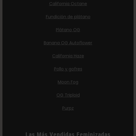
California Octane
Fundición de plátano
Plátano OG
Banana OG Autoflower
California Haze
Pollo y gofres
Moon Fog
OG Triploid
Purpz
Las Más Vendidas Feminizadas