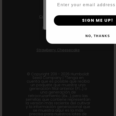
Email
Apple Blossom
By clicking AGREE & ENTER, you conf
years or older
California Sour Diesel
SIGN ME UP!
Humboldt Dream
NO, THANKS
Mint Jelly
Strawberry Cheesecake
© Copyright 2011 - 2026 Humboldt
Seed Company | *Tenga en
cuenta que es posible que reciba
un paquete que muestre una
generación filial anterior (F1...) o
una generación de
retrocruzamiento (Bx...), pero las
semillas que contiene representan
la versión más reciente del cultivar
y la información generacional que
se muestra aquí es la más
precisa para nuestros lotes de