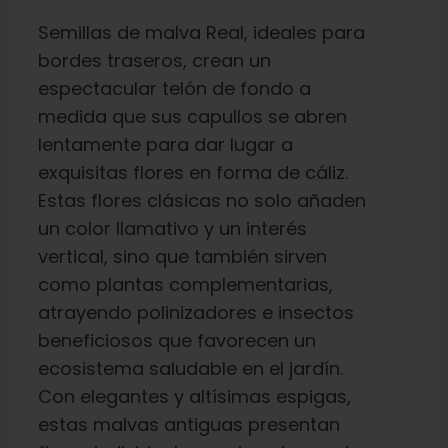
Aprenda
Semillas de malva Real, ideales para
bordes traseros, crean un
Pulse
espectacular telón de fondo a
medida que sus capullos se abren
Acerca de
lentamente para dar lugar a
exquisitas flores en forma de cáliz.
Estas flores clásicas no solo añaden
Caza de fenotipos
un color llamativo y un interés
vertical, sino que también sirven
Preservación de la genética caribeña
como plantas complementarias,
atrayendo polinizadores e insectos
beneficiosos que favorecen un
Póngase en contacto con
ecosistema saludable en el jardín.
Con elegantes y altísimas espigas,
Tienda
estas malvas antiguas presentan