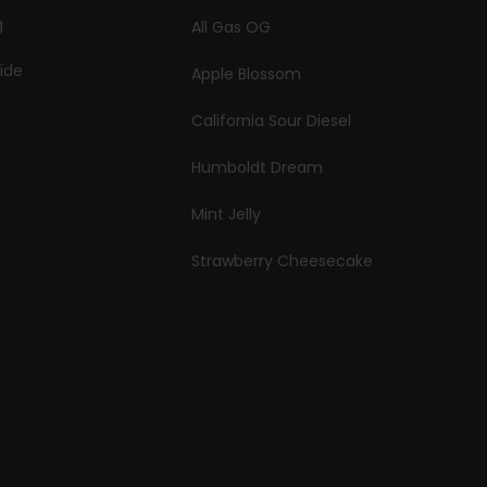
g
All Gas OG
ïde
Apple Blossom
California Sour Diesel
Humboldt Dream
Mint Jelly
Strawberry Cheesecake