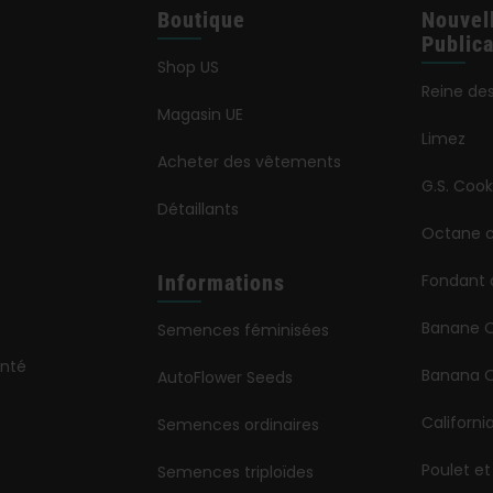
Boutique
Nouvel
Publica
Shop US
Reine de
Magasin UE
Limez
Acheter des vêtements
G.S. Cook
Détaillants
Octane c
Informations
Fondant 
Banane 
Semences féminisées
onté
Banana O
AutoFlower Seeds
Californi
Semences ordinaires
Poulet et
Semences triploïdes