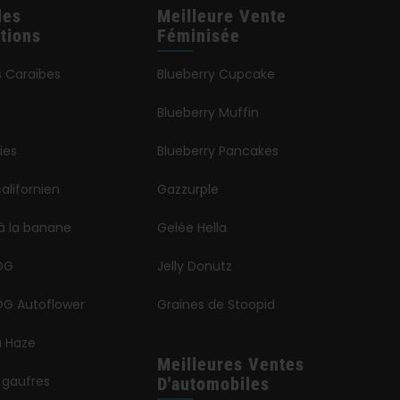
les
Meilleure Vente
tions
Féminisée
s Caraïbes
Blueberry Cupcake
Blueberry Muffin
ies
Blueberry Pancakes
alifornien
Gazzurple
à la banane
Gelée Hella
OG
Jelly Donutz
G Autoflower
Graines de Stoopid
a Haze
Meilleures Ventes
 gaufres
D'automobiles