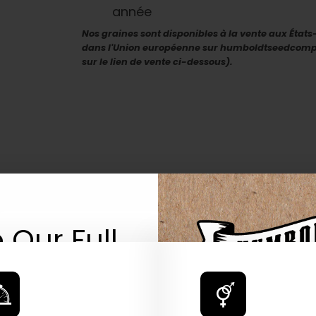
année
Nos graines sont disponibles à la vente aux État
dans l'Union européenne sur humboldtseedcompany
sur le lien de vente ci-dessous).
 Our Full
atalog.
Are You Aged 18 Or Over?