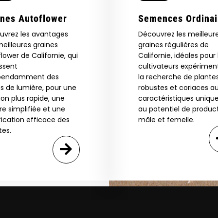
eed catalog. Plus, get 10% off
 be the first to know about new
ines Autoflower
Semences Ordinai
The content and products of our website is reserved for
those of legal age.
Please see Terms & Conditions.
exclusive offers, and more.
uvrez les avantages
Découvrez les meilleur
by Entering You Are Confirming You're 21+
eilleures graines
graines régulières de
age_gap
I accept cookie settings and privacy policy
lower de Californie, qui
Californie, idéales pour 
issent
cultivateurs expérimen
pendamment des
la recherche de plante
Agree & Enter
s de lumière, pour une
robustes et coriaces a
ion plus rapide, une
caractéristiques unique
re simplifiée et une
au potentiel de produc
By clicking AGREE & ENTER, you confirm you are 18
fication efficace des
mâle et femelle.
years or older
tes.
GN ME UP!
O, THANKS