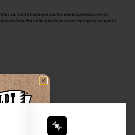
s-Unis sur notre boutique californiahempseeds.com et
.es (veuillez noter que vous serez redirigé en cliquant