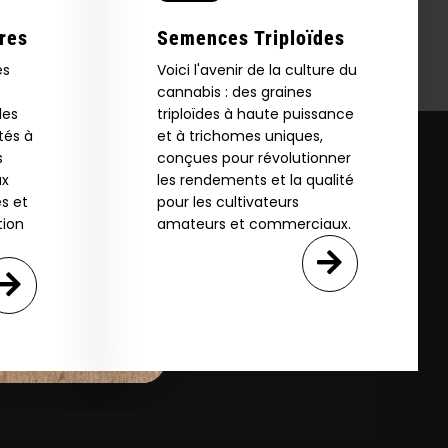
res
Semences Triploïdes
es
Voici l'avenir de la culture du
cannabis : des graines
les
triploïdes à haute puissance
tés à
et à trichomes uniques,
s
conçues pour révolutionner
ux
les rendements et la qualité
s et
pour les cultivateurs
tion
amateurs et commerciaux.