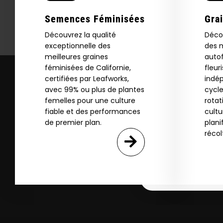
Download our 2026 s
your first order and
Semences Féminisées
Gra
product drops, 
Découvrez la qualité
Déco
*Our Site is For Users 21+ 
exceptionnelle des
des m
meilleures graines
autof
Name
féminisées de Californie,
fleur
certifiées par Leafworks,
indé
avec 99% ou plus de plantes
cycle
femelles pour une culture
rotat
Email
fiable et des performances
cultu
de premier plan.
plani
récol
SI
N