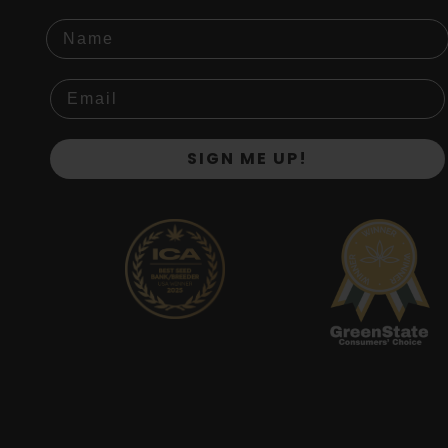
Name
SIGN ME UP!