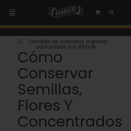
Ir
al
Alternar
contenido
navegación
Colaboración con Marley
Cómo
Semillas feminizadas
Conservar
Semillas Autoflower
Semillas,
Semillas triploides
Flores Y
Semillas para jardín
Concentrados