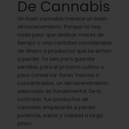
Aprenda
De Cannabis
Un buen cannabis merece un buen
Pulse
almacenamiento. Porque no hay
nada peor que dedicar meses de
Acerca de
tiempo o una cantidad considerable
de dinero a productos que se echan
Caza de fenotipos
a perder. Ya sea para guardar
semillas para el próximo cultivo o
para conservar flores frescas o
Preservación de la genética caribeña
concentrados, un almacenamiento
adecuado es fundamental. De lo
Póngase en contacto con
contrario, tus productos de
cannabis empezarán a perder
Tienda
potencia, sabor y calidad a largo
plazo.