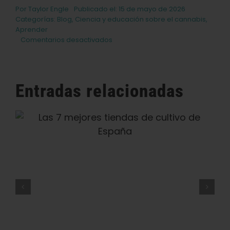
Por
Taylor Engle
Publicado el: 15 de mayo de 2026
Categorías:
Blog
,
Ciencia y educación sobre el cannabis
,
Aprender
en
Comentarios desactivados
Cómo
almacenar
semillas,
flores
Entradas relacionadas
y
concentrados
de
Las 9 Mejores Cafeterías De
cannabis
Ámsterdam