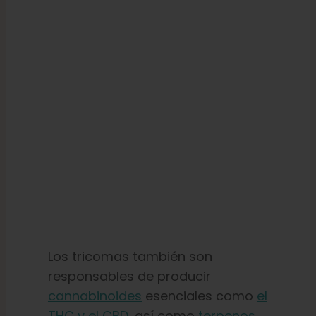
Los tricomas también son
responsables de producir
cannabinoides
esenciales como
el
THC y el CBD
, así como
terpenos
,