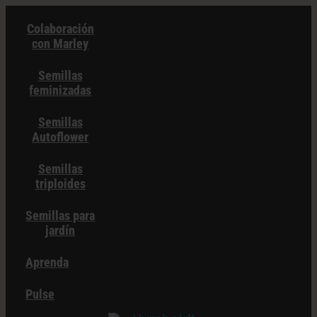
Ir
Colaboración
al
con Marley
contenido
Semillas
feminizadas
Semillas
Autoflower
Semillas
triploides
Semillas para
jardín
Aprenda
Pulse