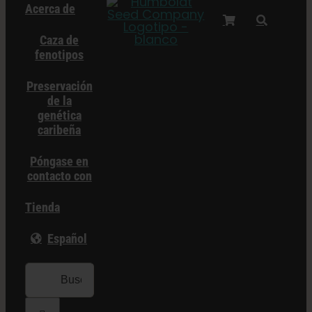
Acerca de
Caza de
fenotipos
Preservación
de la
genética
caribeña
Póngase en
contacto con
Tienda
Español
Buscar: