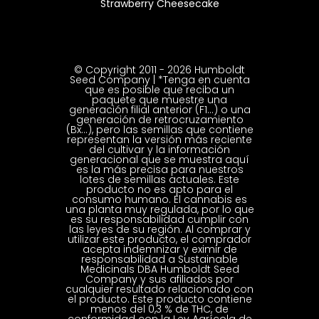
Strawberry Cheesecake
© Copyright 2011 - 2026 Humboldt
Seed Company | *Tenga en cuenta
que es posible que reciba un
paquete que muestre una
generación filial anterior (F1...) o una
generación de retrocruzamiento
(Bx...), pero las semillas que contiene
representan la versión más reciente
del cultivar y la información
generacional que se muestra aquí
es la más precisa para nuestros
lotes de semillas actuales. Este
producto no es apto para el
consumo humano. El cannabis es
una planta muy regulada, por lo que
es su responsabilidad cumplir con
las leyes de su región. Al comprar y
utilizar este producto, el comprador
acepta indemnizar y eximir de
responsabilidad a Sustainable
Medicinals DBA Humboldt Seed
Company y sus afiliados por
cualquier resultado relacionado con
el producto. Este producto contiene
menos del 0,3 % de THC, de
conformidad con la Ley Agrícola de