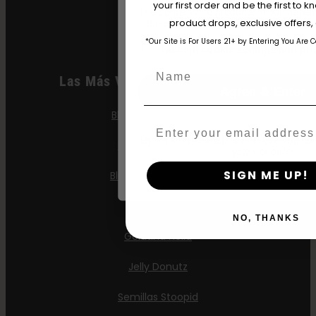
your first order and be the first to
The content and products of our website
Purpz
product drops, exclusive offers
those of legal age.
Please see Terms 
*Our Site is For Users 21+ by Entering You Are 
age_gap
I accept cookie settings and pri
Name
Las Más Vendidas Feminizadas
Agree & Enter
Blueberry Cupcake
Email
By clicking AGREE & ENTER, you conf
Blueberry Muffin
years or older
SIGN ME UP!
Blueberry Pancakes
Gazzurple
NO, THANKS
Gelatina Hella
Jelly Donutz
Semillas Stoopid