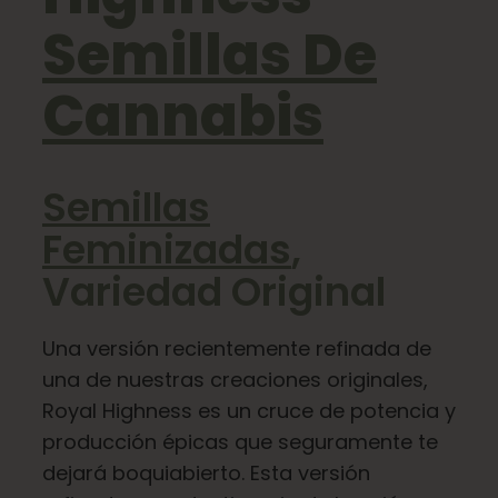
Semillas De
Aprenda
Cannabis
Pulse
Semillas
Acerca de
Feminizadas
,
Caza de fenotipos
Variedad Original
Preservación de la genética caribeña
Una versión recientemente refinada de
una de nuestras creaciones originales,
Royal Highness es un cruce de potencia y
Póngase en contacto con
producción épicas que seguramente te
dejará boquiabierto. Esta versión
Tienda