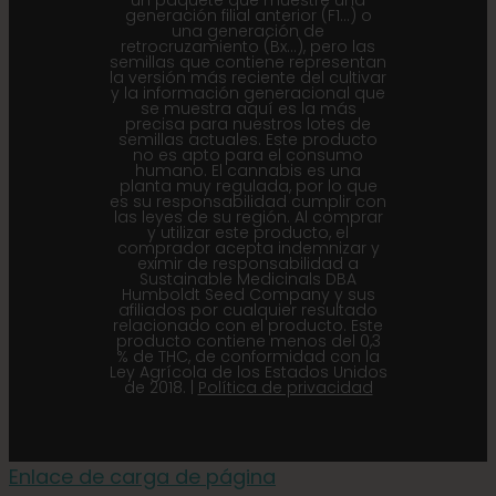
un paquete que muestre una
generación filial anterior (F1...) o
una generación de
retrocruzamiento (Bx...), pero las
semillas que contiene representan
la versión más reciente del cultivar
y la información generacional que
se muestra aquí es la más
precisa para nuestros lotes de
semillas actuales. Este producto
no es apto para el consumo
humano. El cannabis es una
planta muy regulada, por lo que
es su responsabilidad cumplir con
las leyes de su región. Al comprar
y utilizar este producto, el
comprador acepta indemnizar y
eximir de responsabilidad a
Sustainable Medicinals DBA
Humboldt Seed Company y sus
afiliados por cualquier resultado
relacionado con el producto. Este
producto contiene menos del 0,3
% de THC, de conformidad con la
Ley Agrícola de los Estados Unidos
de 2018. |
Política de privacidad
Enlace de carga de página