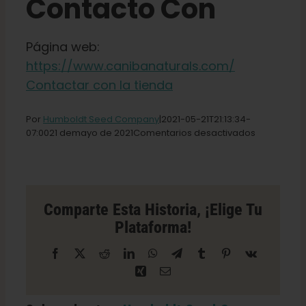
Contacto Con
Español
Página web:
https://www.canibanaturals.com/
Buscar:
Contactar con la tienda
Por
Humboldt Seed Company
|2021-05-21T21
:13:34-
en
07:
0021 de
mayo de
2021
Comentarios desactivados
Tienda
CannibaNat
en
Farmington
Comparte Esta Historia, ¡elige Tu
Plataforma!
Facebook
X
Reddit
LinkedIn
WhatsApp
Telegrama
Tumblr
Pinterest
Vk
Xing
Correo
electrónico