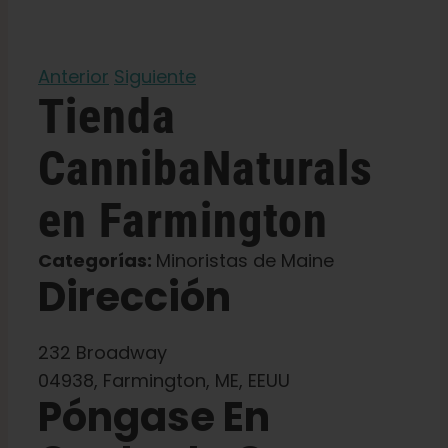
Aprenda
Anterior
Siguiente
Tienda
Pulse
CannibaNaturals
Acerca de
en Farmington
Caza de fenotipos
Categorías:
Minoristas de Maine
Dirección
Preservación de la genética caribeña
232 Broadway
Póngase en contacto con
04938, Farmington, ME, EEUU
Póngase En
Tienda