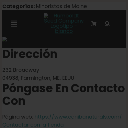
Ir
Categorías:
Minoristas de Maine
al
contenido
Alternar
navegación
Colaboración con Marley
Dirección
Semillas feminizadas
232 Broadway
04938, Farmington, ME, EEUU
Semillas Autoflower
Póngase En Contacto
Con
Semillas triploides
Página web:
https://www.canibanaturals.com/
Semillas para jardín
Contactar con la tienda