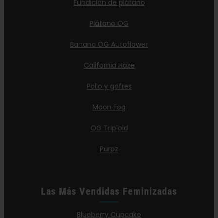
Fundición de plátano
Plátano OG
Banana OG Autoflower
California Haze
Pollo y gofres
Moon Fog
OG Triploid
Purpz
Las Más Vendidas Feminizadas
Blueberry Cupcake