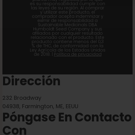
es su responsabilidad cumplir con
las leyes de su región. Al comprar
y utilizar este producto, el
comprador acepta indemnizar y
eximir de responsabilidad a
Sustainable Medicinals DBA
Humboldt Seed Company y sus
afiliados por cualquier resultado
relacionado con el producto. Este
producto contiene menos del 0,3
% de THC, de conformidad con la
Ley Agrícola de los Estados Unidos
de 2018. |
Política de privacidad
Dirección
232 Broadway
04938, Farmington, ME, EEUU
Póngase En Contacto
Con