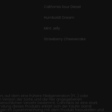
California Sour Diesel
Humboldt Dream
Mint Jelly
Strawberry Cheesecake
 auf dem eine frühere Filialgeneration (F1…) oder
 Version der Sorte, und die hier angegebenen
menschlichen Verzehr bestimmt. Cannabis ist eine stark
wendung dieses Produkts erklärt sich der Käufer damit
lgen im Zusammenhang mit dem Produkt freizustellen und