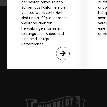
der besten feminisierten
Auto
Samen aus Kalifornien, die
unab
SI
von Leafworks zertifiziert
Lich
sind und zu 99% oder mehr
schne
weibliche Pflanzen
vere
N
hervorbringen, für einen
eine 
reibungslosen Anbau und
ermö
eine erstklassige
Performance.