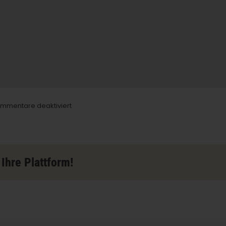
für
mmentare deaktiviert
CannibaNaturals
Store
in
Farmington
Ihre Plattform!