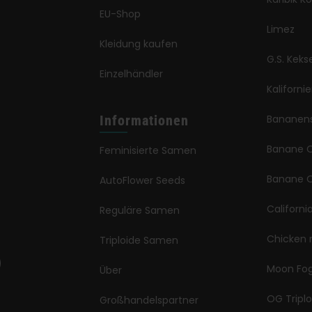
EU-Shop
Limez
Kleidung kaufen
G.S. Keks
Einzelhändler
Kaliforni
Informationen
Bananen
Banane 
Feminisierte Samen
Banane O
AutoFlower Seeds
Californi
Reguläre Samen
Chicken 
Triploide Samen
Moon Fo
Über
OG Triplo
Großhandelspartner