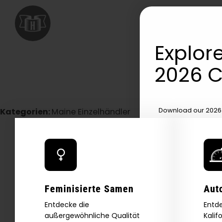
Explore
2026 C
Download our 2026 s
Kategorien:
Maine Einzelhändler
your first order and
product drops, 
*Our Site is For Users 21+ 
Name
Feminisierte Samen
Aut
Entdecke die
Entde
Email
außergewöhnliche Qualität
Kalif