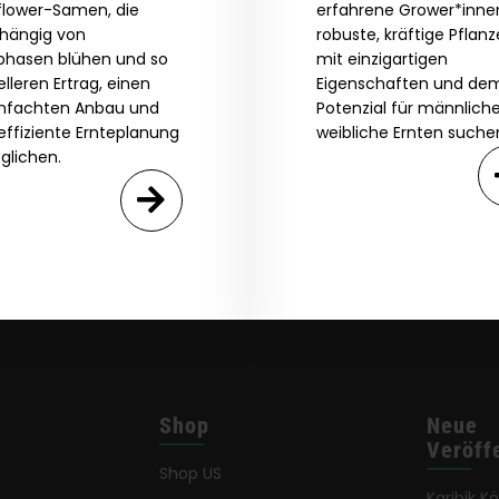
By clicking AGREE & ENTER, you confirm you are 18
flower-Samen, die
erfahrene Grower*innen
years or older
hängig von
robuste, kräftige Pflan
GN ME UP!
tphasen blühen und so
mit einzigartigen
lleren Ertrag, einen
Eigenschaften und de
infachten Anbau und
Potenzial für männlich
O, THANKS
effiziente Ernteplanung
weibliche Ernten suche
glichen.
Shop
Neue
Veröff
Shop US
Karibik K