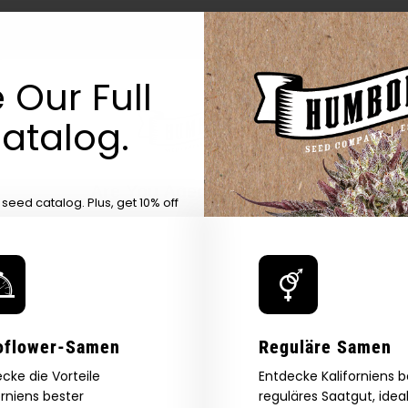
 Our Full
atalog.
Are You Aged 18 Or Over?
eed catalog. Plus, get 10% off
 be the first to know about new
The content and products of our website is reserved for
those of legal age.
Please see Terms & Conditions.
exclusive offers, and more.
by Entering You Are Confirming You're 21+
age_gap
I accept cookie settings and privacy policy
Agree & Enter
oflower-Samen
Reguläre Samen
cke die Vorteile
Entdecke Kaliforniens 
orniens bester
reguläres Saatgut, ideal