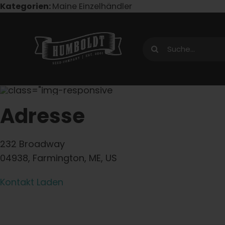
Zum
Kategorien:
Maine Einzelhändler
Inhalt
springen
Suche
nach:
Adresse
232 Broadway
04938, Farmington, ME, US
Kontakt Laden