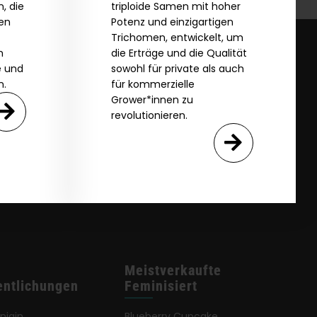
, die
triploide Samen mit hoher
zen
Potenz und einzigartigen
Trichomen, entwickelt, um
m
die Erträge und die Qualität
e und
sowohl für private als auch
n.
für kommerzielle
Grower*innen zu
revolutionieren.
Meistverkaufte
entlichungen
Feminisiert
önigin
Blueberry Cupcake