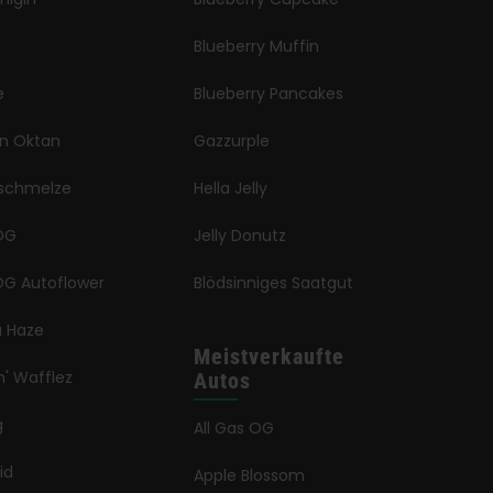
Blueberry Muffin
e
Blueberry Pancakes
en Oktan
Gazzurple
schmelze
Hella Jelly
OG
Jelly Donutz
G Autoflower
Blödsinniges Saatgut
a Haze
Meistverkaufte
n' Wafflez
Autos
g
All Gas OG
id
Apple Blossom