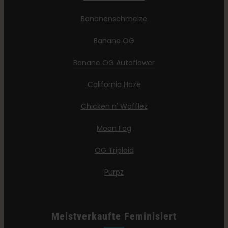
Bananenschmelze
Banane OG
Banane OG Autoflower
California Haze
Chicken n' Wafflez
Moon Fog
OG Triploid
Purpz
Meistverkaufte Feminisiert