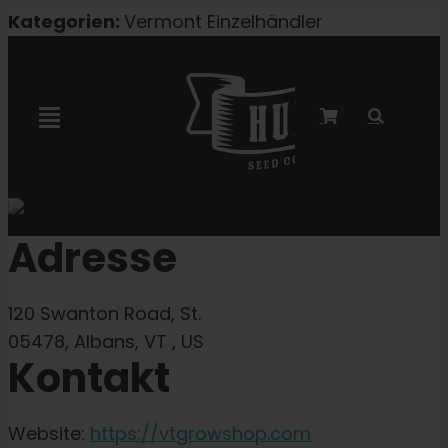
Zum
Kategorien:
Vermont Einzelhändler
Inhalt
springen
Navigation
umschalten
Marley-Kooperation
Adresse
Feminisierte Samen
120 Swanton Road, St.
Autoflower-Samen
05478, Albans, VT , US
Kontakt
Triploide Samen
Website:
https://vtgrowshop.com