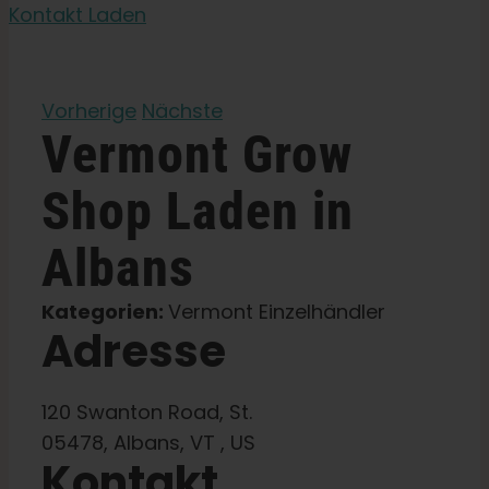
Gartensamen
Kontakt Laden
Lernen Sie
Vorherige
Nächste
Vermont Grow
Presse
Shop
Laden in
Über
Albans
Pheno-Jagd
Kategorien:
Vermont Einzelhändler
Adresse
Erhaltung der karibischen Genetik
120 Swanton Road, St.
Kontakt
05478, Albans, VT , US
Kontakt