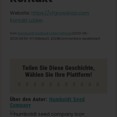
Shop
Website:
https://vtgrowshop.com
Kontakt Laden
Deutsch
Von
Humboldt Saatgut Unternehmen
|2021-05-
Suche
für
21T21
:09:50-07:00May
21,
2021|
Kommentare deaktiviert
nach:
Vermont
Grow
Shop
Store
in
Teilen Sie Diese Geschichte,
Albans
Wählen Sie Ihre Plattform!
Facebook
X
Reddit
LinkedIn
WhatsApp
Telegramm
Tumblr
Pinterest
Vk
Xing
E-
Mail
Über den Autor:
Humboldt Seed
Company