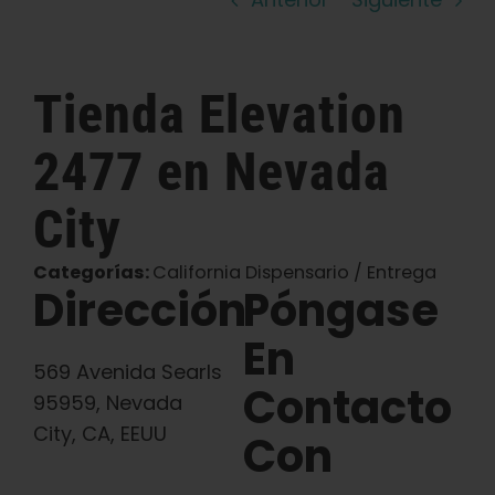
Español
Tienda
Elevation
Buscar:
2477
en Nevada
City
Categorías:
California Dispensario / Entrega
Dirección
Póngase
En
569 Avenida Searls
Contacto
95959, Nevada
City, CA, EEUU
Con