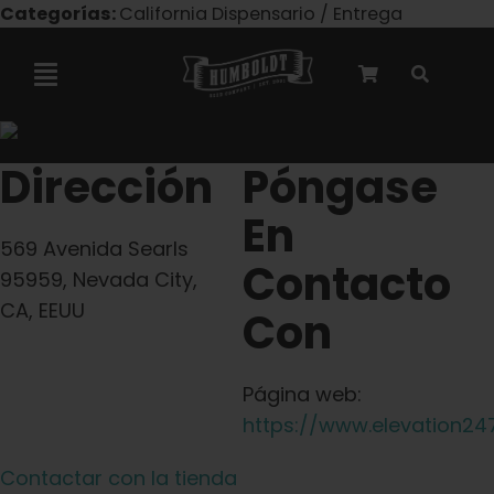
Ir
Categorías:
California Dispensario / Entrega
al
contenido
Alternar
navegación
Colaboración con Marley
Dirección
Póngase
En
Semillas feminizadas
569 Avenida Searls
Contacto
95959, Nevada City,
Semillas Autoflower
CA, EEUU
Con
Semillas triploides
Página web:
https://www.elevation24
Semillas para jardín
Contactar con la tienda