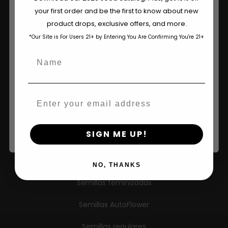
your first order and be the first to know about new
The content and products of our website is reserved for
product drops, exclusive offers, and more.
those of legal age.
Please see Terms & Conditions.
Tienda
*Our Site is For Users 21+ by Entering You Are Confirming You're 21+
age_gap
I accept cookie settings and privacy policy
Tienda US
Name
Agree & Enter
Tienda UE
Comprar ropa
Email
By clicking AGREE & ENTER, you confirm you are 18
years or older
Minoristas
SIGN ME UP!
Información
NO, THANKS
Semillas feminizadas
Semillas AutoFlower
Semillas regulares