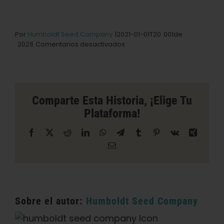
Por
Humboldt Seed Company
|2021-01-01T20
001
de
en
2021|
Comentarios desactivados
Elevación
2477
tienda
en
la
Comparte Esta Historia, ¡elige Tu
ciudad
Plataforma!
de
Nevada
Facebook
X
Reddit
LinkedIn
WhatsApp
Telegrama
Tumblr
Pinterest
Vk
Xing
Correo
electrónico
Sobre el autor:
Humboldt Seed Company