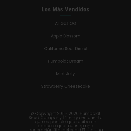
Los Más Vendidos
All Gas OG
Apple Blossom
California Sour Diesel
Humboldt Dream
Mint Jelly
Strawberry Cheesecake
© Copyright 2011 - 2026 Humboldt
Seed Company | *Tenga en cuenta
que es posible que reciba un
paquete que muestre una
generación filial anterior (F1...) o una